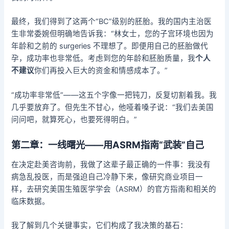
最终，我们得到了这两个“BC”级别的胚胎。我的国内主治医
生非常委婉但明确地告诉我：“林女士，您的子宫环境也因为
年龄和之前的 surgeries 不理想了。即便用自己的胚胎做代
孕，成功率也非常低。考虑到您的年龄和胚胎质量，我
个人
不建议
你们再投入巨大的资金和情感成本了。”
“成功率非常低”——这五个字像一把钝刀，反复切割着我。我
几乎要放弃了。但先生不甘心，他哑着嗓子说：“我们去美国
问问吧，就算死心，也要死得明白。”
第二章：一线曙光——用ASRM指南“武装”自己
在决定赴美咨询前，我做了这辈子最正确的一件事：我没有
病急乱投医，而是强迫自己冷静下来，像研究商业项目一
样，去研究美国生殖医学学会（ASRM）的官方指南和相关的
临床数据。
我了解到几个关键事实，它们构成了我决策的基石：