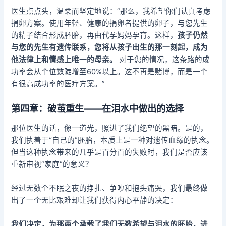
医生点点头，温柔而坚定地说：“那么，我希望你们认真考虑
捐卵方案。使用年轻、健康的捐卵者提供的卵子，与您先生
的精子结合形成胚胎，再由代孕妈妈孕育。这样，
孩子仍然
与您的先生有遗传联系，您将从孩子出生的那一刻起，成为
他法律上和情感上唯一的母亲。
​ 对于您的情况，这条路的成
功率会从个位数陡增至60%以上。这不再是赌博，而是一个
有很高成功率的医疗方案。”
第四章：破茧重生——在泪水中做出的选择
那位医生的话，像一道光，照进了我们绝望的黑暗。是的，
我们执着于“自己的”胚胎，本质上是一种对遗传血缘的执念。
但当这种执念带来的几乎是百分百的失败时，我们是否应该
重新审视“家庭”的意义？
经过无数个不眠之夜的挣扎、争吵和抱头痛哭，我们最终做
出了一个无比艰难却让我们获得内心平静的决定：
我们决定，为那两个承载了我们无数希望与泪水的胚胎，进