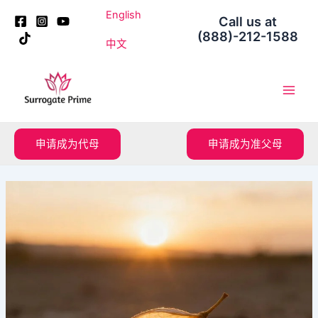
跳
Post
English
Call us at
至
navigation
(888)-212-1588
内
中文
容
Main
Men
申请成为代母
申请成为准父母