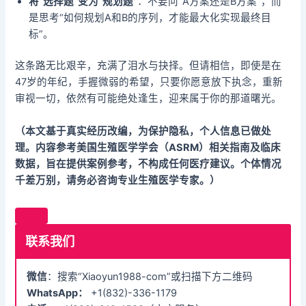
将“选择题”变为“规划题”
：不要问“A方案还是B方案”，而
是思考“如何规划A和B的序列，才能最大化实现最终目
标”。
这条路无比艰辛，充满了泪水与抉择。但请相信，即使是在
47岁的年纪，手握微弱的希望，只要你愿意放下执念，重新
审视一切，依然有可能绝处逢生，迎来属于你的那道曙光。
（本文基于真实经历改编，为保护隐私，个人信息已做处
理。内容参考美国生殖医学学会（ASRM）相关指南及临床
数据，旨在提供案例参考，不构成任何医疗建议。个体情况
千差万别，请务必咨询专业生殖医学专家。）
联系我们
微信
：搜索“Xiaoyun1988-com”或扫描下方二维码
WhatsApp：
+1(832)-336-1179