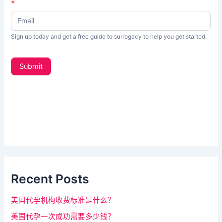
N
*
如
e
果
w
s
你
Sign up today and get a free guide to surrogacy to help you get started.
L
是
e
t
人
Submit
t
类
e
，
r
_
该
s
字
i
d
段
e
请
b
a
留
r
Recent Posts
空
。
美国代孕机构收费标准是什么？
美国代孕一次成功需要多少钱？