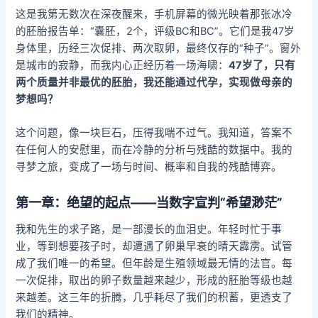
这是我第无数次在深夜醒来，手机屏幕的微光映着那张冰冷
的胚胎报告单：“囊胚，2个，评级BC和BC”。它们是我47岁
身体里，历经三次促排、两次取卵，最终仅存的“种子”。窗外
是城市的寂静，而我内心正经历着一场海啸：
47岁了，只有
两个质量并非最优的胚胎，我还能通过代孕，实现做母亲的
梦想吗？
这个问题，像一块巨石，压得我喘不过气。我知道，答案不
在任何人的安慰里，而在冷静的分析与残酷的数据中。我的
寻梦之旅，变成了一场与时间、概率和自我的残酷博弈。
第一章：绝望的起点——当数字宣判“希望渺茫”
我和先生的求子路，是一部漫长的血泪史。年轻时忙于事
业，等到想要孩子时，却遭遇了卵巢早衰的晴天霹雳。试管
成了我们唯一的希望。但年龄是生殖领域最无情的法官。每
一次促排，取出的卵子数量越来越少，形成的胚胎等级也越
来越差。这三年的折腾，几乎耗尽了我们的积蓄，更透支了
我们的精神。