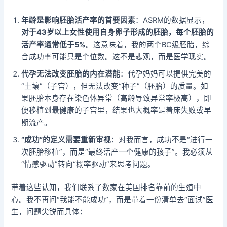
年龄是影响胚胎活产率的首要因素
：ASRM的数据显示，
对于43岁以上女性使用自身卵子形成的胚胎，每个胚胎的
活产率通常低于5%
。这意味着，我的两个BC级胚胎，综
合成功率可能只是个位数。这不是悲观，而是医学现实。
代孕无法改变胚胎的内在潜能
：代孕妈妈可以提供完美的
“土壤”（子宫），但无法改变“种子”（胚胎）的质量。如
果胚胎本身存在染色体异常（高龄导致异常率极高），即
便移植到最健康的子宫里，结果也大概率是着床失败或早
期流产。
“成功”的定义需要重新审视
：对我而言，成功不是“进行一
次胚胎移植”，而是“最终活产一个健康的孩子”。我必须从
“情感驱动”转向“概率驱动”来思考问题。
带着这些认知，我们联系了数家在美国排名靠前的生殖中
心。我不再问“我能不能成功”，而是带着一份清单去“面试”医
生，问题尖锐而具体：