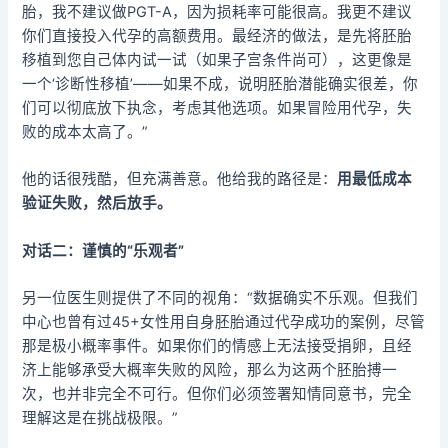
胎，我不建议做PGT-A，因为损耗率可能很高。我更不建议
你们直接投入代孕的高额费用。最经济的做法，是先将胚胎
移植到您自己体内试一试（如果子宫条件尚可），这更像是
一个‘诊断性移植’——如果不成，说明胚胎潜能确实很差，你
们可以彻底放下执念，考虑其他选项。如果冒险用代孕，失
败的成本太高了。”
他的话很残酷，但充满善意。他给我的路径是：
用最低成本
验证失败，然后放手。
对话二：谨慎的“乐观者”
另一位医生则提供了不同的视角：“数据确实不乐观。但我们
中心也曾有过45+女性用自身胚胎通过代孕成功的案例，尽管
那是极小概率事件。如果你们的情感上无法接受捐卵，且经
济上能够承受大概率失败的风险，那么为这两个胚胎搏一
次，也并非完全不可行。但你们必须签署知情同意书，完全
理解这是在挑战极限。”