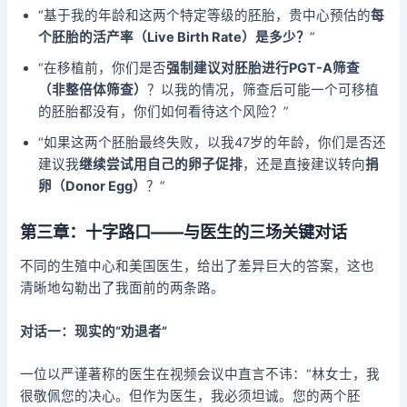
“基于我的年龄和这两个特定等级的胚胎，贵中心预估的
每
个胚胎的活产率（Live Birth Rate）是多少？
”
“在移植前，你们是否
强制建议对胚胎进行PGT-A筛查
（非整倍体筛查）
？以我的情况，筛查后可能一个可移植
的胚胎都没有，你们如何看待这个风险？”
“如果这两个胚胎最终失败，以我47岁的年龄，你们是否还
建议我
继续尝试用自己的卵子促排
，还是直接建议转向
捐
卵（Donor Egg）
？”
第三章：十字路口——与医生的三场关键对话
不同的生殖中心和美国医生，给出了差异巨大的答案，这也
清晰地勾勒出了我面前的两条路。
对话一：现实的“劝退者”
一位以严谨著称的医生在视频会议中直言不讳：“林女士，我
很敬佩您的决心。但作为医生，我必须坦诚。您的两个胚