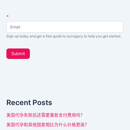
N
*
如
e
果
w
s
你
Sign up today and get a free guide to surrogacy to help you get started.
L
是
e
t
人
Submit
t
类
e
，
r
_
该
s
字
i
d
段
e
Recent Posts
请
b
a
留
美国代孕失败后还需要重新支付费用吗？
r
空
美国代孕和其他国家相比为什么价格更高？
。