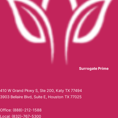
Surrogate Prime
410 W Grand Pkwy S, Ste 200, Katy TX 77494
3903 Bellaire Blvd, Suite E, Houston TX 77025
Office: (888)-212-1588
Local: (832)-767-5300