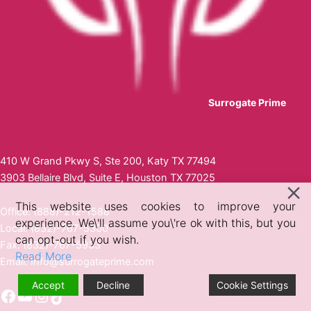
Surrogate Prime
410 W Grand Pkwy S, Ste 200, Katy TX 77494
3903 Bellaire Blvd, Suite E, Houston TX 77025
This website uses cookies to improve your
Office: (888)-212-1588
experience. We\'ll assume you\'re ok with this, but you
Local: (832)-767-5300
can opt-out if you wish.
Fax: (832)-767-5933
Read More
Email:
Info@surrogateprime.com
Accept
Decline
Cookie Settings