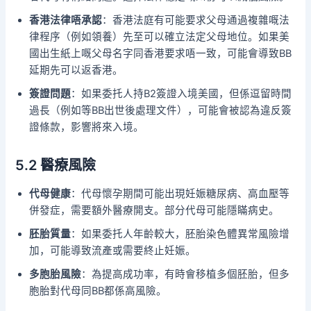
香港法律唔承認
：香港法庭有可能要求父母通過複雜嘅法
律程序（例如領養）先至可以確立法定父母地位。如果美
國出生紙上嘅父母名字同香港要求唔一致，可能會導致BB
延期先可以返香港。
簽證問題
：如果委托人持B2簽證入境美國，但係逗留時間
過長（例如等BB出世後處理文件），可能會被認為違反簽
證條款，影響將來入境。
5.2 醫療風險
代母健康
：代母懷孕期間可能出現妊娠糖尿病、高血壓等
併發症，需要額外醫療開支。部分代母可能隱瞞病史。
胚胎質量
：如果委托人年齡較大，胚胎染色體異常風險增
加，可能導致流產或需要終止妊娠。
多胞胎風險
：為提高成功率，有時會移植多個胚胎，但多
胞胎對代母同BB都係高風險。