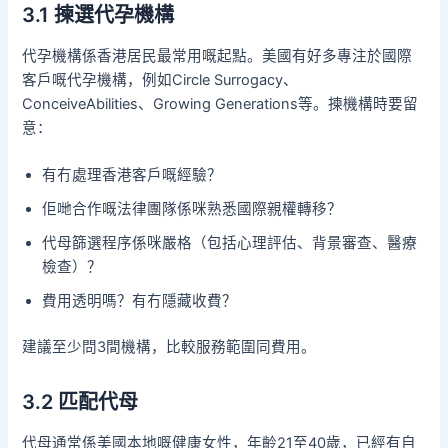
3.1 揀選代孕機構
代孕機構係香港居民最常用嘅起點。美國有好多專注於國際
客戶嘅代孕機構，例如Circle Surrogacy、
ConceiveAbilities、Growing Generations等。揀機構時要留
意：
有冇處理香港客戶嘅經驗？
佢哋合作嘅法律團隊係咪熟悉國際親權轉移？
代母篩選程序係咪嚴格（包括心理評估、背景審查、醫療
檢查）？
費用透明嗎？有冇隱藏收費？
建議至少問3間機構，比較服務範圍同費用。
3.2 匹配代母
代母通常係美國本地嘅健康女性，年齡21至40歲，已經有自