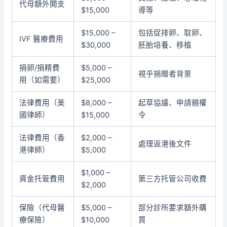
代母額外開支
$15,000
導等
$15,000 –
包括促排卵、取卵、
IVF 醫療費用
$30,000
胚胎培養、移植
捐卵/捐精費
$5,000 –
視乎捐贈者背景
用（如需要）
$25,000
法律費用（美
$8,000 –
起草協議、申請親權
國律師）
$15,000
令
法律費用（香
$2,000 –
處理返港後文件
港律師）
$5,000
$1,000 –
資金托管費用
第三方托管公司收費
$2,000
保險（代母醫
$5,000 –
部分診所要求額外購
療保險）
$10,000
買