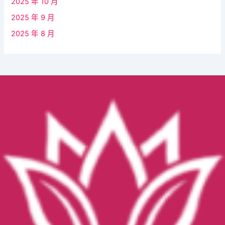
2025 年 10 月
2025 年 9 月
2025 年 8 月
Facebook
YouTube
Instagram
TikTok