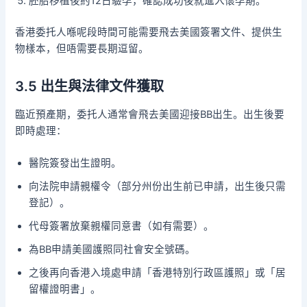
胚胎移植後約12日驗孕，確認成功後就進入懷孕期。
香港委托人喺呢段時間可能需要飛去美國簽署文件、提供生
物樣本，但唔需要長期逗留。
3.5 出生與法律文件獲取
臨近預產期，委托人通常會飛去美國迎接BB出生。出生後要
即時處理：
醫院簽發出生證明。
向法院申請親權令（部分州份出生前已申請，出生後只需
登記）。
代母簽署放棄親權同意書（如有需要）。
為BB申請美國護照同社會安全號碼。
之後再向香港入境處申請「香港特別行政區護照」或「居
留權證明書」。