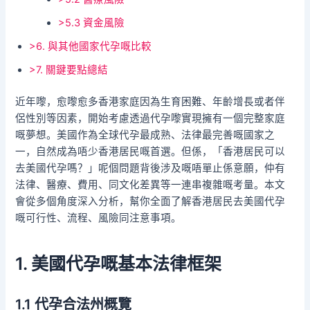
>5.3 資金風險
>6. 與其他國家代孕嘅比較
>7. 關鍵要點總結
近年嚟，愈嚟愈多香港家庭因為生育困難、年齡增長或者伴
侶性別等因素，開始考慮透過代孕嚟實現擁有一個完整家庭
嘅夢想。美國作為全球代孕最成熟、法律最完善嘅國家之
一，自然成為唔少香港居民嘅首選。但係，「香港居民可以
去美國代孕嗎？」呢個問題背後涉及嘅唔單止係意願，仲有
法律、醫療、費用、同文化差異等一連串複雜嘅考量。本文
會從多個角度深入分析，幫你全面了解香港居民去美國代孕
嘅可行性、流程、風險同注意事項。
1. 美國代孕嘅基本法律框架
1.1 代孕合法州概覽