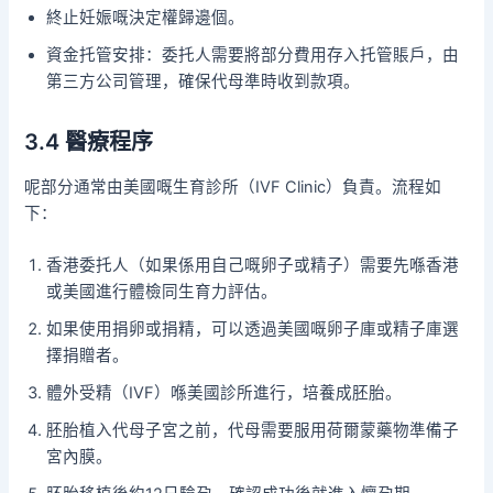
終止妊娠嘅決定權歸邊個。
資金托管安排：委托人需要將部分費用存入托管賬戶，由
第三方公司管理，確保代母準時收到款項。
3.4 醫療程序
呢部分通常由美國嘅生育診所（IVF Clinic）負責。流程如
下：
香港委托人（如果係用自己嘅卵子或精子）需要先喺香港
或美國進行體檢同生育力評估。
如果使用捐卵或捐精，可以透過美國嘅卵子庫或精子庫選
擇捐贈者。
體外受精（IVF）喺美國診所進行，培養成胚胎。
胚胎植入代母子宮之前，代母需要服用荷爾蒙藥物準備子
宮內膜。