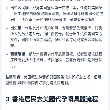
出生公民權
：根據美國憲法第十四修正案，任何喺美國領
土出生嘅BB自動獲得美國國籍，唔理父母係咪美國公民或
居民。所以香港居民嘅BB喺美國出世就會有美國護照。
出生紙
：代孕友好州例如加州，會簽發預先親權令，將委
托人列為法定父母，而唔係代母。呢份出生紙係美國官方
文件，國際上通常受承認，但返到香港可能需要公證同翻
譯。
親權確認
：部分州份要求代母放棄親權，或者透過法院程
序確認委托人係父母。整個過程一般需要幾個星期到幾個
月。
整體嚟講，美國嘅法律體系對國際委托人係好友善嘅，但關
鍵係要揀啱州份同做好事先嘅法律規劃。
3. 香港居民去美國代孕嘅具體流程