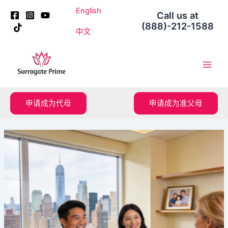
跳
Post
English
Call us at
至
navigation
(888)-212-1588
内
中文
容
Main
Men
申请成为代母
申请成为准父母