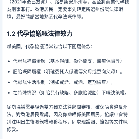
（2021年後已放寬）、路易斯安那州等，甚至將商業代孕視
為刑事罪行。香港居民一定要事先確定所選州份嘅法律環
境，最好聘請當地熟悉代孕法嘅律師。
1.2 代孕協議嘅法律效力
喺美國，代孕協議通常包含以下關鍵條款：
代母嘅補償金額（基本報酬、額外開支、醫療保險等）。
胚胎嘅歸屬權（明確委托人係遺傳父母或意向父母）。
代母嘅生活限制（例如戒煙、戒酒、定期檢查）。
在特殊情況（如胎兒有缺陷、多胞胎減胎）下嘅決策權。
呢啲協議需要經過雙方獨立法律顧問審核，確保唔會違反州
法。對香港居民嚟講，因為你哋唔係美國居民，協議中會特
別注明出生後嘅親權轉移程序，同處理護照、簽證等文件嘅
條款。