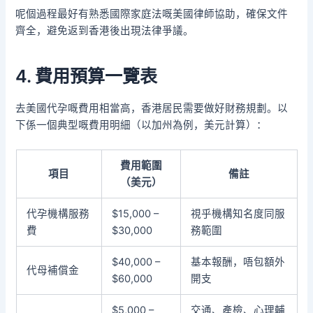
呢個過程最好有熟悉國際家庭法嘅美國律師協助，確保文件
齊全，避免返到香港後出現法律爭議。
4. 費用預算一覽表
去美國代孕嘅費用相當高，香港居民需要做好財務規劃。以
下係一個典型嘅費用明細（以加州為例，美元計算）：
費用範圍
項目
備註
（美元）
代孕機構服務
$15,000 –
視乎機構知名度同服
費
$30,000
務範圍
$40,000 –
基本報酬，唔包額外
代母補償金
$60,000
開支
$5,000 –
交通、產檢、心理輔