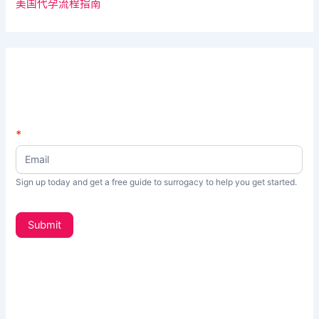
美国代孕流程指南
N
*
如
e
果
w
s
你
Sign up today and get a free guide to surrogacy to help you get started.
L
是
e
t
人
Submit
t
类
e
，
r
_
该
s
字
i
d