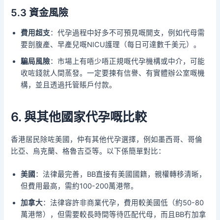
5.3 資金風險
費用超支
：代孕過程中好多不可預見嘅開支，例如代母需
要剖腹產、早產兒嘅NICU護理（每日可達數千美元）。
騙局風險
：市場上有唔少唔正規嘅代孕機構或中介，可能
收咗錢就人間蒸發。一定要揀有信譽、有實體辦公室嘅機
構，並且透過托管賬戶付款。
6. 與其他國家代孕嘅比較
香港居民除咗美國，仲有其他代孕選擇，例如墨西哥、哥倫
比亞、烏克蘭、格魯吉亞等。以下係簡單對比：
美國
：法律最完善，BB直接有美國國籍，親權轉移清晰，
但費用最高，需約100-200萬港幣。
加拿大
：法律容許非商業代孕，費用較美國低（約50-80
萬港幣），但需要較長時間等待匹配代母，而且BB冇加拿