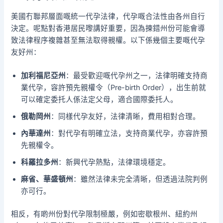
美國冇聯邦層面嘅統一代孕法律，代孕嘅合法性由各州自行
決定。呢點對香港居民嚟講好重要，因為揀錯州份可能會導
致法律程序複雜甚至無法取得親權。以下係幾個主要嘅代孕
友好州：
加利福尼亞州
：最受歡迎嘅代孕州之一，法律明確支持商
業代孕，容許預先親權令（Pre-birth Order），出生前就
可以確定委托人係法定父母，適合國際委托人。
俄勒岡州
：同樣代孕友好，法律清晰，費用相對合理。
內華達州
：對代孕有明確立法，支持商業代孕，亦容許預
先親權令。
科羅拉多州
：新興代孕熱點，法律環境穩定。
麻省、華盛頓州
：雖然法律未完全清晰，但透過法院判例
亦可行。
相反，有啲州份對代孕限制極嚴，例如密歇根州、紐約州