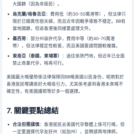
大國籍（因為非居民）。
烏克蘭/格魯吉亞
：費用低（約30-50萬港幣），但法律只
限於已婚異性戀夫婦，而且近年因戰爭導致不穩定。BB有
當地國籍，但返香港後同樣要處理文件。
墨西哥
：部分州容許代孕，費用中等（約40-70萬港
幣），但法律穩定性較差，而且美國簽證問題較複雜。
東南亞（泰國、柬埔寨）
：過往係熱門地，但近年已全面
禁止商業代孕，唔再可行。
美國最大嘅優勢係法律保障同BB嘅美國公民身份，呢啲對於
香港居民嚟講係好大嘅吸引力，尤其係考慮到香港未來嘅不
確定性，有美國護照等於多一個選擇。
7. 關鍵要點總結
合法但需謹慎
：香港居民去美國代孕整體上係可行嘅，但
一定要選擇代孕友好州（如加州），並聘請兩地律師。