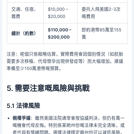
交通、住宿、
$10,000 –
委托人飛美國2-3次
雜費
$20,000
嘅費用
$110,000 –
即約港幣85萬至155
總計（約數）
$200,000
萬
注意：呢個只係粗略估算，實際費用會因個別情況（如胚胎
需要多次移植、代母懷孕出現併發症等）而大幅增加。建議
準備至少150萬港幣嘅預算。
5. 需要注意嘅風險與挑戰
5.1 法律風險
親權爭議
：雖然美國法院通常會按協議判決，但仍有萬一
嘅機會代母反悔。特別係某啲州份嘅法律未完全清晰，或
者代母有情緒問題。選擇法律穩定嘅州份可以減低風險。