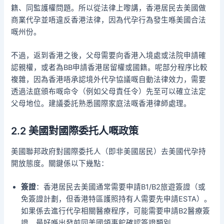
籍、同監護權問題。所以從法律上嚟講，香港居民去美國做
商業代孕並唔違反香港法律，因為代孕行為發生喺美國合法
嘅州份。
不過，返到香港之後，父母需要向香港入境處或法院申請確
認親權，或者為BB申請香港居留權或國籍。呢部分程序比較
複雜，因為香港唔承認境外代孕協議嘅自動法律效力，需要
透過法庭頒布嘅命令（例如父母責任令）先至可以確立法定
父母地位。建議委託熟悉國際家庭法嘅香港律師處理。
2.2 美國對國際委托人嘅政策
美國聯邦政府對國際委托人（即非美國居民）去美國代孕持
開放態度。關鍵係以下幾點：
簽證
：香港居民去美國通常需要申請B1/B2旅遊簽證（或
免簽證計劃，但香港特區護照持有人需要先申請ESTA）。
如果係去進行代孕相關醫療程序，可能需要申請B2醫療簽
證。最好喺出發前同美國領事館確認簽證類別。