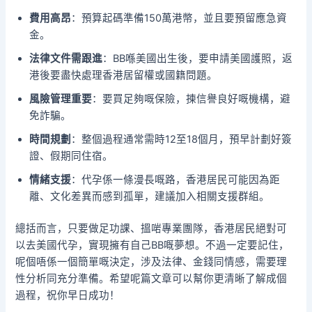
費用高昂
：預算起碼準備150萬港幣，並且要預留應急資
金。
法律文件需跟進
：BB喺美國出生後，要申請美國護照，返
港後要盡快處理香港居留權或國籍問題。
風險管理重要
：要買足夠嘅保險，揀信譽良好嘅機構，避
免詐騙。
時間規劃
：整個過程通常需時12至18個月，預早計劃好簽
證、假期同住宿。
情緒支援
：代孕係一條漫長嘅路，香港居民可能因為距
離、文化差異而感到孤單，建議加入相關支援群組。
總括而言，只要做足功課、搵啱專業團隊，香港居民絕對可
以去美國代孕，實現擁有自己BB嘅夢想。不過一定要記住，
呢個唔係一個簡單嘅決定，涉及法律、金錢同情感，需要理
性分析同充分準備。希望呢篇文章可以幫你更清晰了解成個
過程，祝你早日成功！