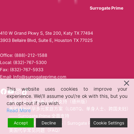
Surrogate Prime
410 W Grand Pkwy S, Ste 200, Katy TX 77494
3903 Bellaire Blvd, Suite E, Houston TX 77025
Office: (888)-212-1588
Local: (832)-767-5300
Fax: (832)-767-5933
Email:
Info@surrogateprime.com
This website uses cookies to improve your
experience. We\'ll assume you\'re ok with this, but you
美国代孕心理准备与情感支持（德州版）
can opt-out if you wish.
美国德州代孕多元家庭方案（LGBTQ、单身人士、跨国夫妇）
Read More
——Surrogate Prime 全面支持
Accept
Decline
Cookie Settings
美国代孕突发事件应对策略｜Surrogate Prime 全程护航
美国代孕常见问题（FAQ）