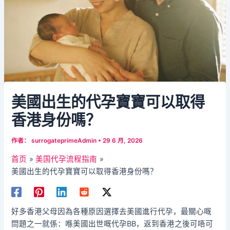
美國出生的代孕寶寶可以取得
香港身份嗎？
作者：
surrogateprimeAdmin
•
29 6 月, 2026
首页
美国代孕流程指南
美國出生的代孕寶寶可以取得香港身份嗎？
好多香港父母因為各種原因選擇去美國進行代孕，最關心嘅
問題之一就係：喺美國出世嘅代孕BB，返到香港之後可唔可