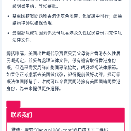
證明書申請、等候審批。
雙重國籍嘅問題喺香港係灰色地帶，但實踐中可行；建議
諮詢律師以確保合規。
最關鍵嘅成功因素係父母嘅香港永久性居民身份同完備嘅
法律文件。
總括嚟講，美國出世嘅代孕寶寶只要父母符合香港永久性居
民嘅規定，並妥善處理法律文件，係有機會取得香港身份
嘅。但過程需要周詳計劃同專業協助，唔好輕視法律細節。
如果你正考慮緊去美國做代孕，記得提前做好功課，搵可靠
嘅法律團隊幫手，咁就可以令寶寶同時擁有美國國籍同香港
身份，為未來提供更多選擇。
联系我们
微信
：搜索“Xiaoyun1988-com”或扫描下方二维码