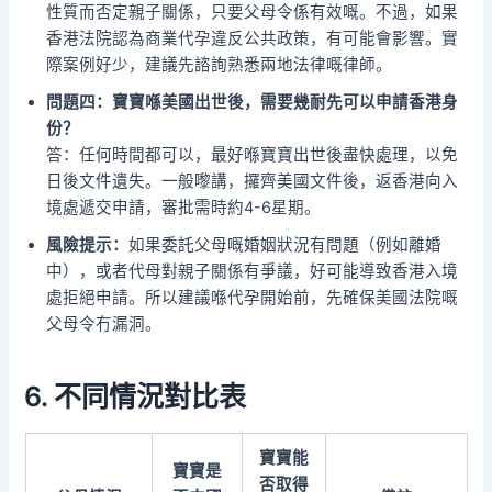
性質而否定親子關係，只要父母令係有效嘅。不過，如果
香港法院認為商業代孕違反公共政策，有可能會影響。實
際案例好少，建議先諮詢熟悉兩地法律嘅律師。
問題四：寶寶喺美國出世後，需要幾耐先可以申請香港身
份？
答：任何時間都可以，最好喺寶寶出世後盡快處理，以免
日後文件遺失。一般嚟講，攞齊美國文件後，返香港向入
境處遞交申請，審批需時約4-6星期。
風險提示：
如果委託父母嘅婚姻狀況有問題（例如離婚
中），或者代母對親子關係有爭議，好可能導致香港入境
處拒絕申請。所以建議喺代孕開始前，先確保美國法院嘅
父母令冇漏洞。
6. 不同情況對比表
寶寶能
寶寶是
否取得