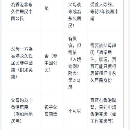
為香港非永
父母後
受養人簽證，
是
久性居民中
來成為
等待7年後再申
國公民
永久居
請
民）
有機
會，但
需要該父母證
父母一方為
需依
明「通常居
香港永久性
否（非
《入境
住」狀況，寶
居民非中國
中國公
條例》
寶可能只獲得
籍（例如英
民）
附表1
居留權但非永
籍）
第2(c)
久居民身份
段
父母均為非
寶寶冇香港聯
香港居民
視乎父
繫，只能申請
不可以
（例如內地
母國籍
香港簽證（如
居民）
工作簽證等）