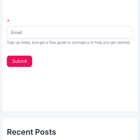
N
*
如
e
果
w
s
你
Sign up today and get a free guide to surrogacy to help you get started.
L
是
e
t
人
Submit
t
类
e
，
r
_
该
s
字
i
d
段
e
请
b
a
留
r
Recent Posts
空