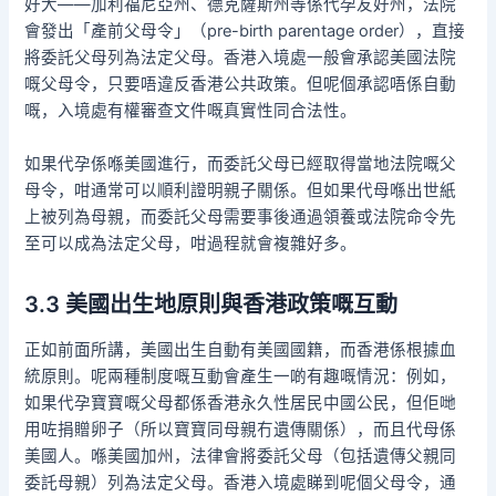
好大——加利福尼亞州、德克薩斯州等係代孕友好州，法院
會發出「產前父母令」（pre-birth parentage order），直接
將委託父母列為法定父母。香港入境處一般會承認美國法院
嘅父母令，只要唔違反香港公共政策。但呢個承認唔係自動
嘅，入境處有權審查文件嘅真實性同合法性。
如果代孕係喺美國進行，而委託父母已經取得當地法院嘅父
母令，咁通常可以順利證明親子關係。但如果代母喺出世紙
上被列為母親，而委託父母需要事後通過領養或法院命令先
至可以成為法定父母，咁過程就會複雜好多。
3.3 美國出生地原則與香港政策嘅互動
正如前面所講，美國出生自動有美國國籍，而香港係根據血
統原則。呢兩種制度嘅互動會產生一啲有趣嘅情況：例如，
如果代孕寶寶嘅父母都係香港永久性居民中國公民，但佢哋
用咗捐贈卵子（所以寶寶同母親冇遺傳關係），而且代母係
美國人。喺美國加州，法律會將委託父母（包括遺傳父親同
委託母親）列為法定父母。香港入境處睇到呢個父母令，通