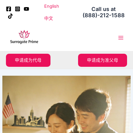
跳
Post
English
Call us at
至
navigation
(888)-212-1588
内
中文
容
Main
Men
申请成为代母
申请成为准父母