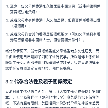
至少一位父母係香港永久性居民中國公民（並能夠證明係
寶寶嘅法定父母）；
或者父母本身係香港非永久性居民，但寶寶係喺香港出世
（唔適用）；
或者父母符合其他香港居留權嘅規定（例如父母係具有香
港居留權嘅非中國籍人士，但需要額外條件）。
喺代孕情況下，最常見嘅係委託父母係香港永久性居民，而
且佢哋使用自己嘅卵子同精子進行代孕，所以遺傳上係佢哋
嘅親生仔女。但即使係用捐贈卵子或精子，只要香港法律承
認委託父母嘅法定父母地位，都仲有機會。
3.2 代孕合法性及親子關係認定
香港對商業代孕係全面禁止嘅（《人類生殖科技條例》第561
章），但非商業代孕（即利他性代孕）喺某啲情況下係容許
嘅，不過有嚴格限制。美國唔同州份對代孕嘅法律規定差異