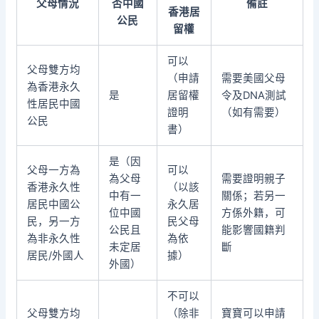
父母情況
否中國
備註
香港居
公民
留權
可以
父母雙方均
（申請
需要美國父母
為香港永久
是
居留權
令及DNA測試
性居民中國
證明
（如有需要）
公民
書）
是（因
父母一方為
可以
為父母
需要證明親子
香港永久性
（以該
中有一
關係；若另一
居民中國公
永久居
位中國
方係外籍，可
民，另一方
民父母
公民且
能影響國籍判
為非永久性
為依
未定居
斷
居民/外國人
據）
外國）
不可以
父母雙方均
（除非
寶寶可以申請