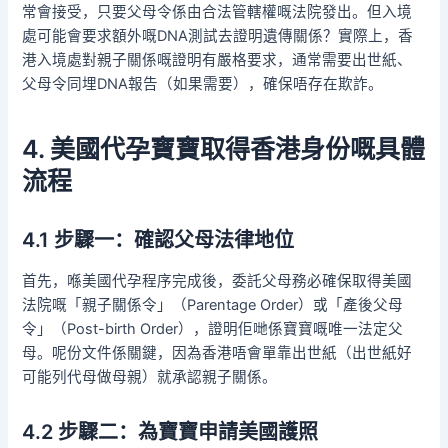
常會接受，只要父母令係由合法管轄權嘅法院發出。但入境
處可能會要求額外嘅DNA測試去證明遺傳關係？實際上，香
港入境處對親子關係嘅證明有嚴格要求，通常需要出世紙、
父母令同埋DNA報告（如果需要），確保唔存在欺詐。
4. 美國代孕寶寶取得香港身份嘅具體
流程
4.1 步驟一：確認父母法律地位
首先，喺美國代孕程序完成後，委託父母務必確保取得美國
法院嘅「親子關係令」（Parentage Order）或「產後父母
令」（Post-birth Order），證明佢哋係寶寶嘅唯一法定父
母。呢份文件係關鍵，因為香港唔會單靠出世紙（出世紙好
可能列代母做母親）就承認親子關係。
4.2 步驟二：為寶寶申請美國護照