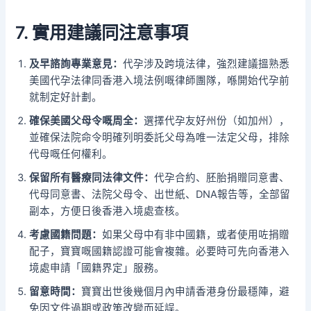
7. 實用建議同注意事項
及早諮詢專業意見：
代孕涉及跨境法律，強烈建議搵熟悉
美國代孕法律同香港入境法例嘅律師團隊，喺開始代孕前
就制定好計劃。
確保美國父母令嘅周全：
選擇代孕友好州份（如加州），
並確保法院命令明確列明委託父母為唯一法定父母，排除
代母嘅任何權利。
保留所有醫療同法律文件：
代孕合約、胚胎捐贈同意書、
代母同意書、法院父母令、出世紙、DNA報告等，全部留
副本，方便日後香港入境處查核。
考慮國籍問題：
如果父母中有非中國籍，或者使用咗捐贈
配子，寶寶嘅國籍認證可能會複雜。必要時可先向香港入
境處申請「國籍界定」服務。
留意時間：
寶寶出世後幾個月內申請香港身份最穩陣，避
免因文件過期或政策改變而延誤。