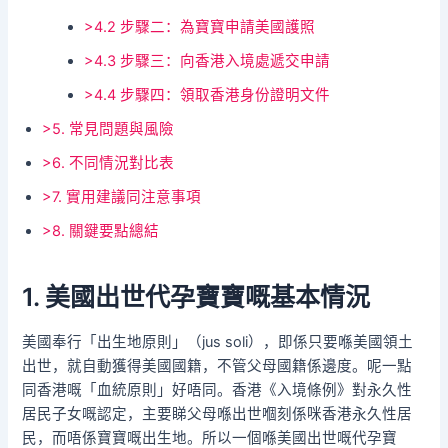
>4.2 步驟二：為寶寶申請美國護照
>4.3 步驟三：向香港入境處遞交申請
>4.4 步驟四：領取香港身份證明文件
>5. 常見問題與風險
>6. 不同情況對比表
>7. 實用建議同注意事項
>8. 關鍵要點總結
1. 美國出世代孕寶寶嘅基本情況
美國奉行「出生地原則」（jus soli），即係只要喺美國領土
出世，就自動獲得美國國籍，不管父母國籍係邊度。呢一點
同香港嘅「血統原則」好唔同。香港《入境條例》對永久性
居民子女嘅認定，主要睇父母喺出世嗰刻係咪香港永久性居
民，而唔係寶寶嘅出生地。所以一個喺美國出世嘅代孕寶