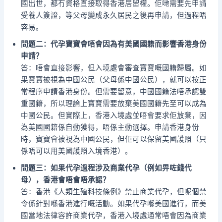
國出世，都冇資格直接取得香港居留權。佢哋需要先申請
受養人簽證，等父母變成永久居民之後再申請，但過程唔
容易。
問題二：代孕寶寶會唔會因為有美國國籍而影響香港身份
申請？
答：唔會直接影響，但入境處會審查寶寶嘅國籍歸屬。如
果寶寶被視為中國公民（父母係中國公民），就可以按正
常程序申請香港身份。但需要留意，中國國籍法唔承認雙
重國籍，所以理論上寶寶需要放棄美國國籍先至可以成為
中國公民。但實際上，香港入境處並唔會要求佢放棄，因
為美國國籍係自動獲得，唔係主動選擇。申請香港身份
時，寶寶會被視為中國公民，但佢可以保留美國護照（只
係唔可以用美國護照入境香港）。
問題三：如果代孕過程涉及商業代孕（例如畀咗錢代
母），香港會唔會唔承認？
答：香港《人類生殖科技條例》禁止商業代孕，但呢個禁
令係針對喺香港進行嘅活動。如果代孕喺美國進行，而美
國當地法律容許商業代孕，香港入境處通常唔會因為商業