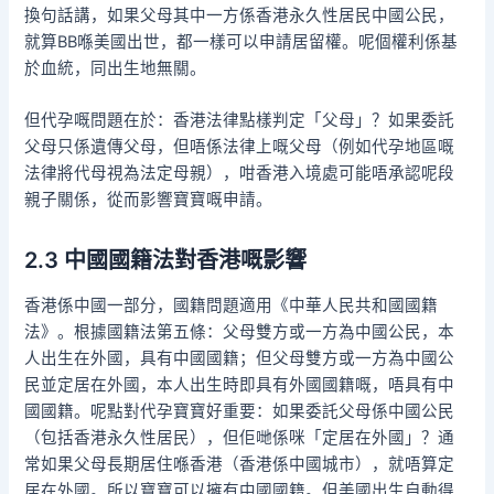
換句話講，如果父母其中一方係香港永久性居民中國公民，
就算BB喺美國出世，都一樣可以申請居留權。呢個權利係基
於血統，同出生地無關。
但代孕嘅問題在於：香港法律點樣判定「父母」？如果委託
父母只係遺傳父母，但唔係法律上嘅父母（例如代孕地區嘅
法律將代母視為法定母親），咁香港入境處可能唔承認呢段
親子關係，從而影響寶寶嘅申請。
2.3 中國國籍法對香港嘅影響
香港係中國一部分，國籍問題適用《中華人民共和國國籍
法》。根據國籍法第五條：父母雙方或一方為中國公民，本
人出生在外國，具有中國國籍；但父母雙方或一方為中國公
民並定居在外國，本人出生時即具有外國國籍嘅，唔具有中
國國籍。呢點對代孕寶寶好重要：如果委託父母係中國公民
（包括香港永久性居民），但佢哋係咪「定居在外國」？通
常如果父母長期居住喺香港（香港係中國城市），就唔算定
居在外國。所以寶寶可以擁有中國國籍。但美國出生自動得