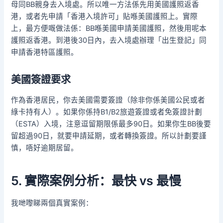
母同BB親身去入境處。所以唯一方法係先用美國護照返香
港，或者先申請「香港入境許可」貼喺美國護照上。實際
上，最方便嘅做法係：BB喺美國申請美國護照，然後用呢本
護照返香港。到港後30日內，去入境處辦理「出生登記」同
申請香港特區護照。
美國簽證要求
作為香港居民，你去美國需要簽證（除非你係美國公民或者
綠卡持有人）。如果你係持B1/B2旅遊簽證或者免簽證計劃
（ESTA）入境，注意逗留期限係最多90日。如果你生BB後要
留超過90日，就要申請延期，或者轉換簽證。所以計劃要謹
慎，唔好逾期居留。
5. 實際案例分析：最快 vs 最慢
我哋嚟睇兩個真實案例：