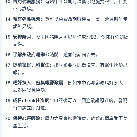
善用代辦服務
：有啲中介公司可以幫你跑腿搞證件，但要
小心詐騙。
預訂彈性機票
：買可以免費改期嘅機票，萬一延遲都唔使
額外畀錢。
安排陪月
：喺美國請陪月可以幫你處理BB，令你有時間搞
文件。
了解州政府嘅辦公時間
：避開假期同周末。
提前揾好兒科醫生
：出世後要立即做檢查，有醫生快啲出
報告。
唔好揀人口密集嘅郵政局
：例如市中心嘅郵政局好多人，
去郊區嘅會快啲。
成日check住進度
：申請後可以上網追蹤護照進度，發現
有問題立即跟進。
保持心境輕鬆
：壓力大只會拖慢進度，放鬆心情享受下美
國生活。