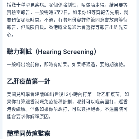
括幾十種罕見疾病。呢個係強制性，唔做唔走得。結果要等
實驗室報告，一般需時5至7日。如果你想等齊報告先飛，就
要預留呢段時間。不過，有啲州份容許你簽同意書放棄等待
報告，但風險自負。香港嘅父母通常會選擇等報告出咗先安
心。
聽力測試（Hearing Screening）
一般喺出院前做，即時有結果。如果唔通過，要約期複檢。
乙肝疫苗第一針
美國兒科學會建議BB出世後12小時內打第一針乙肝疫苗。如
果你打算跟香港嘅免疫接種計劃，呢針可以喺美國打，返香
港後繼續。但係如果你唔想打，可以簽拒絕書，不過醫院可
能會要求你解釋原因。
體重同黃疸監察