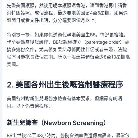
先整美國護照，然後用呢本護照返香港，返到香港再申請香
港特區護照。成個流程，最少要喺美國留4至6星期。如果遇
到節日或者文件出錯，分分鐘要兩個月以上。
特別提一提，如果你係透過代孕喺美國生BB，情況更複雜。
代孕媽媽產後嘅護理、BB嘅親權確立（parentage order）要
搞多幾份文件，尤其係如果父母係同性伴侶或者未婚，法院
程序可能拖長幾個星期。所以一般建議預留至少8至10星期喺
美國。
2. 美國各州出生後嘅強制醫療程序
美國各州對新生兒嘅醫療檢查有基本要求，但細節有啲唔
同。以下係普遍程序：
新生兒篩查（Newborn Screening）
BB出世後24至48小時內，醫院會抽血做遺傳病篩查，通常包