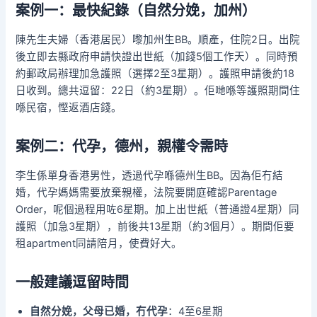
案例一：最快紀錄（自然分娩，加州）
陳先生夫婦（香港居民）嚟加州生BB。順產，住院2日。出院
後立即去縣政府申請快證出世紙（加錢5個工作天）。同時預
約郵政局辦理加急護照（選擇2至3星期）。護照申請後約18
日收到。總共逗留：22日（約3星期）。佢哋喺等護照期間住
喺民宿，慳返酒店錢。
案例二：代孕，德州，親權令需時
李生係單身香港男性，透過代孕喺德州生BB。因為佢冇結
婚，代孕媽媽需要放棄親權，法院要開庭確認Parentage
Order，呢個過程用咗6星期。加上出世紙（普通證4星期）同
護照（加急3星期），前後共13星期（約3個月）。期間佢要
租apartment同請陪月，使費好大。
一般建議逗留時間
自然分娩，父母已婚，冇代孕
：4至6星期