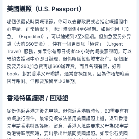
美國護照（U.S. Passport）
呢個係最花時間嘅環節。你可以去郵政局或者指定嘅護照中
心申請。正常情況下，處理時間係4至6星期。如果你用「加
急」（Expedited），可以縮短到2至3星期。但加急要另外畀
錢（大約$60美金）。仲有一個更貴嘅「極速」（Urgent
Travel）服務，如果你有即日或者48小時內嘅機票證明，可以
預約去護照中心即日辦理，但係唔係每個城市都有。呢個服
務要畀$60加急費再加$60辦理費，而且名額有限，好難
book。對於香港父母嚟講，通常會揀加急，因為你唔想喺美
國等咁耐。但都要預留至少3星期。
香港特區護照 / 回港證
呢份係返香港之後先申請。但你返香港嘅時候，BB需要有有
效嘅旅行證件。最常見嘅做法係用美國護照上機，返到香港
先申請香港特區護照。留意：香港入境處要求父母為BB申請
香港特區護照時，要出示出世紙同美國護照。如果你冇美國