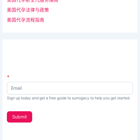
美国代孕法律与政策
美国代孕流程指南
N
*
如
e
果
w
s
你
Sign up today and get a free guide to surrogacy to help you get started.
L
是
e
t
人
Submit
t
类
e
，
r
_