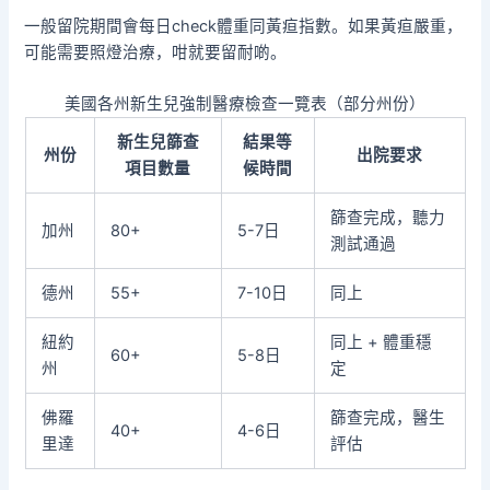
一般留院期間會每日check體重同黃疸指數。如果黃疸嚴重，
可能需要照燈治療，咁就要留耐啲。
美國各州新生兒強制醫療檢查一覽表（部分州份）
新生兒篩查
結果等
州份
出院要求
項目數量
候時間
篩查完成，聽力
加州
80+
5-7日
測試通過
德州
55+
7-10日
同上
紐約
同上 + 體重穩
60+
5-8日
州
定
佛羅
篩查完成，醫生
40+
4-6日
里達
評估