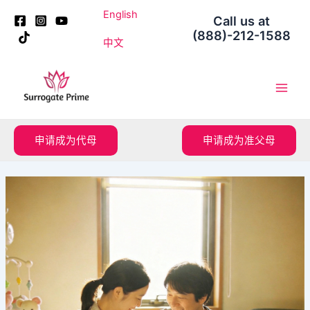
跳
Post
English
Call us at
至
navigation
(888)-212-1588
内
中文
容
Main
Men
申请成为代母
申请成为准父母