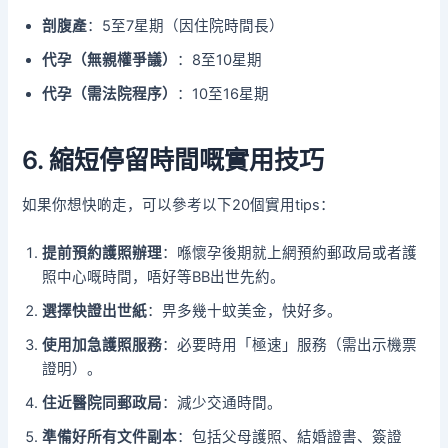
剖腹產
：5至7星期（因住院時間長）
代孕（無親權爭議）
：8至10星期
代孕（需法院程序）
：10至16星期
6. 縮短停留時間嘅實用技巧
如果你想快啲走，可以參考以下20個實用tips：
提前預約護照辦理
：喺懷孕後期就上網預約郵政局或者護
照中心嘅時間，唔好等BB出世先約。
選擇快證出世紙
：畀多幾十蚊美金，快好多。
使用加急護照服務
：必要時用「極速」服務（需出示機票
證明）。
住近醫院同郵政局
：減少交通時間。
準備好所有文件副本
：包括父母護照、結婚證書、簽證