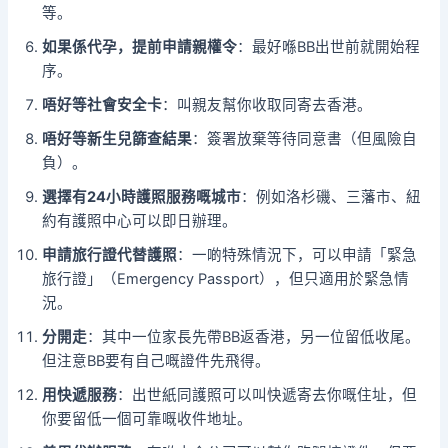
等。
如果係代孕，提前申請親權令
：最好喺BB出世前就開始程
序。
唔好等社會安全卡
：叫親友幫你收取同寄去香港。
唔好等新生兒篩查結果
：簽署放棄等待同意書（但風險自
負）。
選擇有24小時護照服務嘅城市
：例如洛杉磯、三藩市、紐
約有護照中心可以即日辦理。
申請旅行證代替護照
：一啲特殊情況下，可以申請「緊急
旅行證」（Emergency Passport），但只適用於緊急情
況。
分開走
：其中一位家長先帶BB返香港，另一位留低收尾。
但注意BB要有自己嘅證件先飛得。
用快遞服務
：出世紙同護照可以叫快遞寄去你嘅住址，但
你要留低一個可靠嘅收件地址。