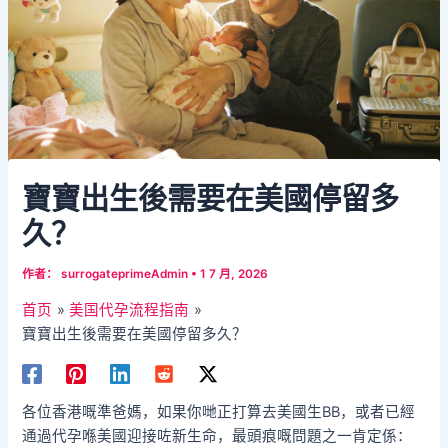
寶寶出生後需要在美國停留多
久？
作者：
surrogateprimeAdmin
•
1 7 月, 2026
首页
美国代孕流程指南
寶寶出生後需要在美國停留多久？
各位香港嘅準爸媽，如果你哋正打算去美國生BB，或者已經
通過代孕喺美國迎接咗新生命，最頭痕嘅問題之一肯定係：