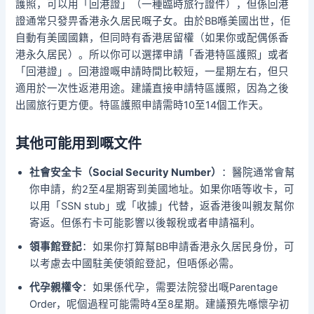
護照，可以用「回港證」（一種臨時旅行證件），但係回港
證通常只發畀香港永久居民嘅子女。由於BB喺美國出世，佢
自動有美國國籍，但同時有香港居留權（如果你或配偶係香
港永久居民）。所以你可以選擇申請「香港特區護照」或者
「回港證」。回港證嘅申請時間比較短，一星期左右，但只
適用於一次性返港用途。建議直接申請特區護照，因為之後
出國旅行更方便。特區護照申請需時10至14個工作天。
其他可能用到嘅文件
社會安全卡（Social Security Number）
：醫院通常會幫
你申請，約2至4星期寄到美國地址。如果你唔等收卡，可
以用「SSN stub」或「收據」代替，返香港後叫親友幫你
寄返。但係冇卡可能影響以後報稅或者申請福利。
領事館登記
：如果你打算幫BB申請香港永久居民身份，可
以考慮去中國駐美使領館登記，但唔係必需。
代孕親權令
：如果係代孕，需要法院發出嘅Parentage
Order，呢個過程可能需時4至8星期。建議預先喺懷孕初