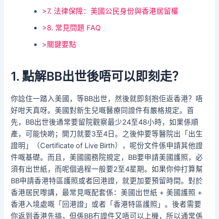
>7. 法律保障：美國公民身份與香港居留權
>8. 常見問題 FAQ
>關鍵要點
1. 點解BB出世後唔可以即刻走？
你諗住一踏入美國，等BB出世，然後就即刻抱佢返香港？唔
好咁天真呀。美國對新生兒嘅醫療同證件有嚴格規定。首
先，BB出世後通常要留院觀察最少24至48小時，如果係順
產，可能快啲；開刀就要3至4日。之後仲要等醫院出「出生
證明」（Certificate of Live Birth），呢份文件係申請其他證
件嘅基礎。而且，美國國務院規定，BB要申請美國護照，必
須有出世紙，而呢個過程一般要2至4星期。如果你仲打算幫
BB申請香港特區護照或者回港證，就更加要預留時間。對於
香港居民嚟講，最常見嘅配套係：美國出世紙 + 美國護照 +
香港入境處嘅「回港證」或者「香港特區護照」。後者需要
你返到香港先搞，但係BB冇證件又唔可以上機，所以通常係