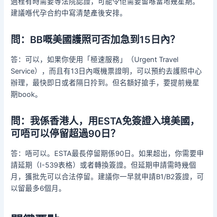
過程有時需要等法院認證，可能令佢需要留喺當地幾星期。
建議喺代孕合約中寫清楚產後安排。
問：BB嘅美國護照可否加急到15日內？
答：可以，如果你使用「極速服務」（Urgent Travel
Service），而且有13日內嘅機票證明，可以預約去護照中心
辦理，最快即日或者隔日拎到。但名額好搶手，要提前幾星
期book。
問：我係香港人，用ESTA免簽證入境美國，
可唔可以停留超過90日？
答：唔可以。ESTA最長停留期係90日。如果超出，你需要申
請延期（I-539表格）或者轉換簽證。但延期申請需時幾個
月，獲批先可以合法停留。建議你一早就申請B1/B2簽證，可
以留最多6個月。