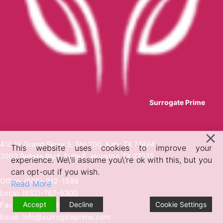
Surrogate Prime
410 W Grand Pkwy S, Ste 200, Katy TX 77494
This website uses cookies to improve your
3903 Bellaire Blvd, Suite E, Houston TX 77025
experience. We\'ll assume you\'re ok with this, but you
can opt-out if you wish.
Office: (888)-212-1588
Read More
Local: (832)-767-5300
Accept
Decline
Cookie Settings
Fax: (832)-767-5933
Email:
Info@surrogateprime.com