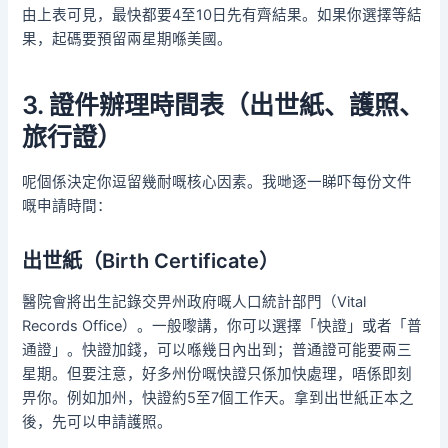
由上表可見，最快都要4至10日先有齊結果。如果你選擇等結
果，起碼要預留兩星期喺美國。
3. 證件辦理時間表（出世紙、護照、
旅行證）
呢個係決定你逗留幾耐嘅核心因素。我哋逐一睇吓每份文件
嘅申請時間：
出世紙（Birth Certificate）
醫院會將出生記錄交畀州政府嘅人口統計部門（Vital
Records Office）。一般嚟講，你可以選擇「快證」或者「普
通證」。快證加錢，可以喺幾日內出到；普通證可能要兩三
星期。但要注意，好多州份嘅快證只係加快處理，唔係即刻
畀你。例如加州，快證約5至7個工作天。拿到出世紙正本之
後，先可以申請護照。