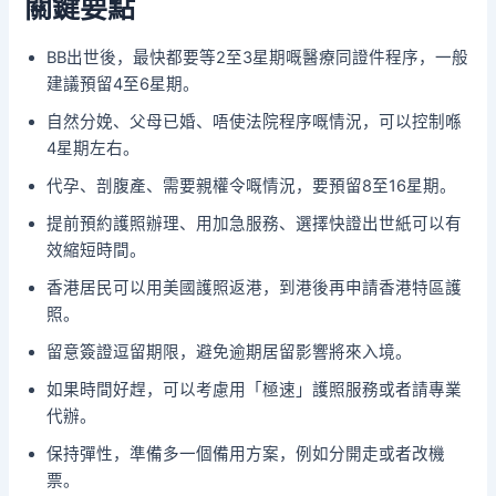
關鍵要點
BB出世後，最快都要等2至3星期嘅醫療同證件程序，一般
建議預留4至6星期。
自然分娩、父母已婚、唔使法院程序嘅情況，可以控制喺
4星期左右。
代孕、剖腹產、需要親權令嘅情況，要預留8至16星期。
提前預約護照辦理、用加急服務、選擇快證出世紙可以有
效縮短時間。
香港居民可以用美國護照返港，到港後再申請香港特區護
照。
留意簽證逗留期限，避免逾期居留影響將來入境。
如果時間好趕，可以考慮用「極速」護照服務或者請專業
代辦。
保持彈性，準備多一個備用方案，例如分開走或者改機
票。