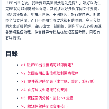
「BB出世之後，我哋要喺美國留幾耐先走得？」唔好以為生
完BB就可以即刻飛返香港，其實涉及好多程序同文件要搞，
包括醫療檢查、申請出世紙、美國護照、旅行證件等。呢啲
嘢全部要時間，而且不同州份嘅要求都有啲唔同。今日我就
同大家詳細拆解，由BB出世一刻開始，到你可以安心帶BB返
香港嘅整個流程，仲會話畀你聽點樣縮短逗留時間，同埋有
冇咩捷徑。
目錄
>1. 點解BB出世後唔可以即刻走？
>2. 美國各州出生後嘅強制醫療程序
>3. 證件辦理時間表（出世紙、護照、旅行證）
>4. 香港居民返港嘅特別安排
>5. 實際案例分析：最快 vs 最慢
>6. 縮短停留時間嘅實用技巧