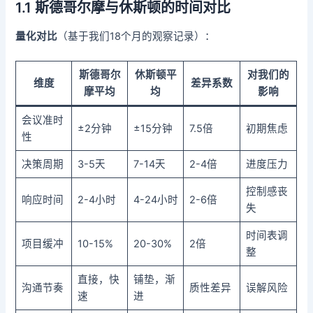
1.1 斯德哥尔摩与休斯顿的时间对比
量化对比
（基于我们18个月的观察记录）：
斯德哥尔
休斯顿平
对我们的
维度
差异系数
摩平均
均
影响
会议准时
±2分钟
±15分钟
7.5倍
初期焦虑
性
决策周期
3-5天
7-14天
2-4倍
进度压力
控制感丧
响应时间
2-4小时
4-24小时
2-6倍
失
时间表调
项目缓冲
10-15%
20-30%
2倍
整
直接，快
铺垫，渐
沟通节奏
质性差异
误解风险
速
进