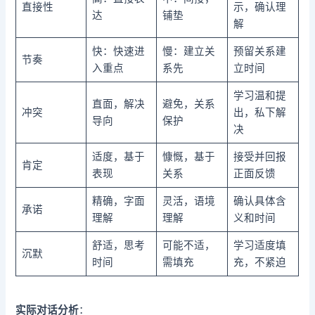
直接性
示，确认理
达
铺垫
解
快：快速进
慢：建立关
预留关系建
节奏
入重点
系先
立时间
学习温和提
直面，解决
避免，关系
冲突
出，私下解
导向
保护
决
适度，基于
慷慨，基于
接受并回报
肯定
表现
关系
正面反馈
精确，字面
灵活，语境
确认具体含
承诺
理解
理解
义和时间
舒适，思考
可能不适，
学习适度填
沉默
时间
需填充
充，不紧迫
实际对话分析
：