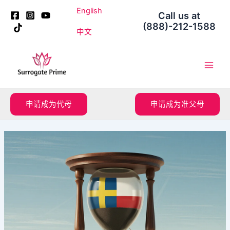
跳
Post
English
Call us at
至
navigation
(888)-212-1588
内
中文
容
Main
Men
申请成为代母
申请成为准父母