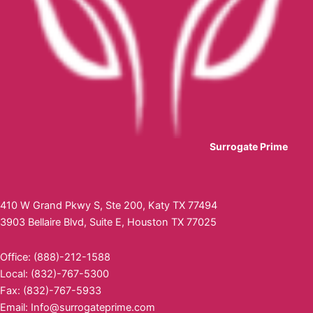
Surrogate Prime
410 W Grand Pkwy S, Ste 200, Katy TX 77494
3903 Bellaire Blvd, Suite E, Houston TX 77025
Office: (888)-212-1588
Local: (832)-767-5300
Fax: (832)-767-5933
Email:
Info@surrogateprime.com