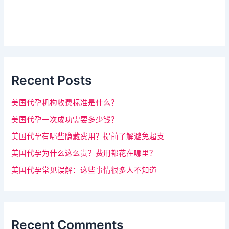
_
该
s
字
i
d
段
e
请
b
a
留
r
Recent Posts
空
。
美国代孕机构收费标准是什么？
美国代孕一次成功需要多少钱？
美国代孕有哪些隐藏费用？提前了解避免超支
美国代孕为什么这么贵？费用都花在哪里？
美国代孕常见误解：这些事情很多人不知道
Recent Comments