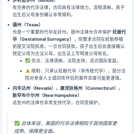
伊利诺伊州（Illinois）
有完善的代孕法律，合同具有法律效力，流程清晰。孩子
出生后父母身份确认非常顺利。
德州（Texas）
也是一个重要的代孕友好州。德州法律允许并保护
妊娠代
孕（Gestational Surrogacy）
，但要求合同在胚胎移植
前提交法院批准。一旦合同获批，孩子出生后会直接确认
预定父母为合法父母，出生证上写明准父母姓名。
优点：法律清晰，法院支持，适合国际家庭。
限制：只承认妊娠代孕（非传统代孕），部分法
院对单身人士或同性伴侣的案件态度可能更谨慎。
内华达州（Nevada）、康涅狄格州（Connecticut）、
新罕布什尔州（New Hampshire）
这些州的法律也非常支持代孕，合同受保护。
总体来说，美国的代孕法律相较于其他国家更
成熟、保障更全面。