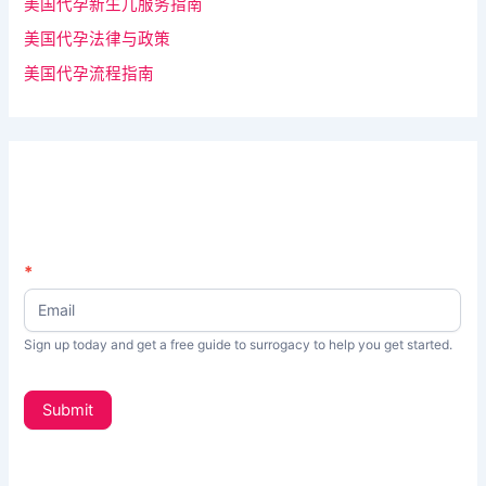
美国代孕新生儿服务指南
美国代孕法律与政策
美国代孕流程指南
N
*
如
e
果
w
s
你
Sign up today and get a free guide to surrogacy to help you get started.
L
是
e
t
人
Submit
t
类
e
，
r