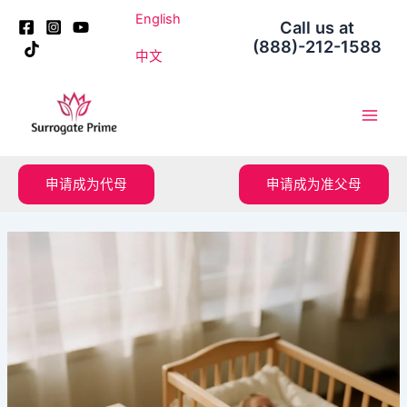
跳
Post
English
Call us at
至
navigation
(888)-212-1588
内
中文
容
Main
Men
申请成为代母
申请成为准父母