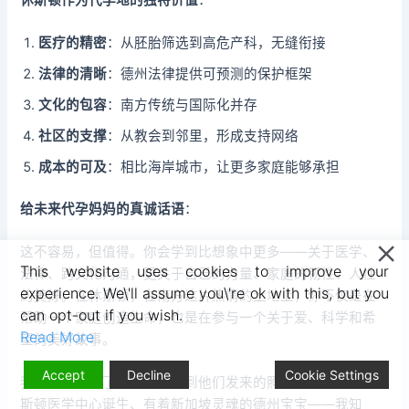
医疗的精密
：从胚胎筛选到高危产科，无缝衔接
法律的清晰
：德州法律提供可预测的保护框架
文化的包容
：南方传统与国际化并存
社区的支撑
：从教会到邻里，形成支持网络
成本的可及
：相比海岸城市，让更多家庭能够承担
给未来代孕妈妈的真诚话语
：
这不容易，但值得。你会学到比想象中更多——关于医学、
This website uses cookies to improve your
法律、跨文化沟通，更关于自己的力量、家庭的韧性、人性
experience. We\'ll assume you\'re ok with this, but you
的美好。在休斯顿，在南方这片热情的土地上，你不仅是在
can opt-out if you wish.
帮助一个家庭创造生命，也是在参与一个关于爱、科学和希
Read More
望的美好故事。
Accept
Decline
Cookie Settings
我的旅程结束了，但每次看到他们发来的照片——那个在休
斯顿医学中心诞生、有着新加坡灵魂的德州宝宝——我知