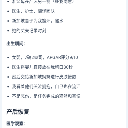
准父母在产床另一侧（经我同意）
医生、护士、翻译团队
新加坡妻子为我擦汗，递水
她的丈夫记录时刻
出生瞬间
：
女婴，7磅2盎司，APGAR评分9/10
医生将婴儿直接放在我胸口30秒
然后交给新加坡妈妈进行皮肤接触
我看着他们哭泣拥抱，自己也在流泪
不是悲伤，是任务完成的释然和喜悦
产后恢复
医学观察
：