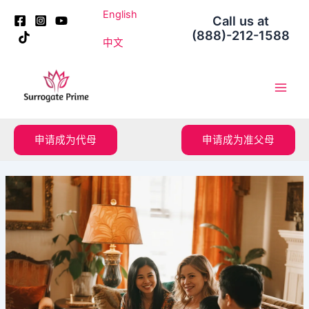
跳
Post
English
Call us at
至
navigation
(888)-212-1588
内
中文
容
Main
Men
申请成为代母
申请成为准父母