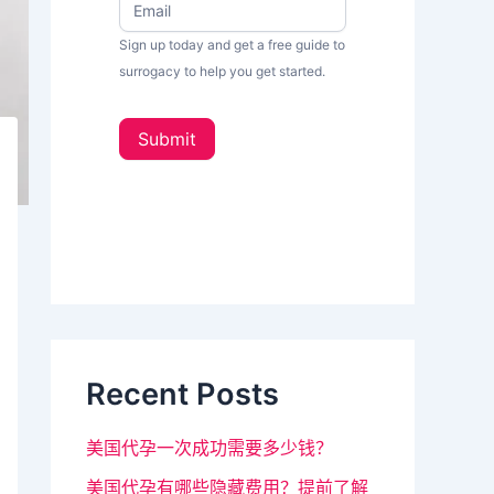
w
果
s
Sign up today and get a free guide to
你
L
surrogacy to help you get started.
e
是
t
人
t
Submit
e
类
r
_
，
s
该
i
d
字
e
段
b
a
请
r
留
Recent Posts
空
。
美国代孕一次成功需要多少钱？
美国代孕有哪些隐藏费用？提前了解