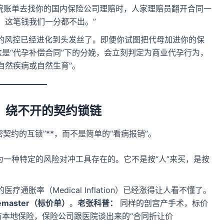
院账单去找你的国内保险公司理赔时，人家理赔员翻开合同一
，这笔钱我们一分都不出。”
公司的风控已经进化到头发丝了。即便你试图把代母加进你的保
是“代孕补偿合同”下的分娩，会立刻判定为商业代孕行为，
自然疾病或自然生育”。
性：绕不开的契约锁链
契约的互锁”**，而不是简单的“看病报销”。
一种特定的风险对冲工具存在的。它不是按“人”来买，是按
医疗通胀率（Medical Inflation）已经涨得让人看不懂了。
gemaster（标价单）
。
老张科普：
同样的剖宫产手术，标价
有本地保险，保险公司跟医院谈出来的“合同折让价