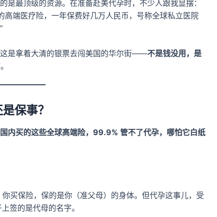
的是最顶级的资源。在准备赴美代孕时，不少人跟我显摆：
最高端的高端医疗险，一年保费好几万人民币，号称全球私立医院
”
这是拿着大清的银票去闯美国的华尔街——
不是钱没用，是
”。
人还是保事？
国内买的这些全球高端险，99.9% 管不了代孕，哪怕它白纸
。你买保险，保的是你（准父母）的身体。但代孕这事儿，受
子上签的是代母的名字。