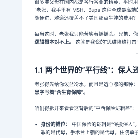
很多准父母在国内都是各行各业的精英，平时用
“老张，我手里有 MSH、Bupa 这种全球
随便进，难道还覆盖不了美国那点生娃的费用？
每当这时，老张我只能苦笑着摇摇头。兄弟，你
逻辑根本对不上。
这就是我说的“思维降维打击
1.1 两个世界的“平行线”：保
老张得先给你泼盆冷水，而且是透心凉的那种：
黑字写着“含生育保障”。
咱们得拆开来看看这背后的“中西保险逻辑差”：
身份的错位：
中国保险的逻辑是“保投保人”
罪的是代母，手术台上躺的是代母，住院单