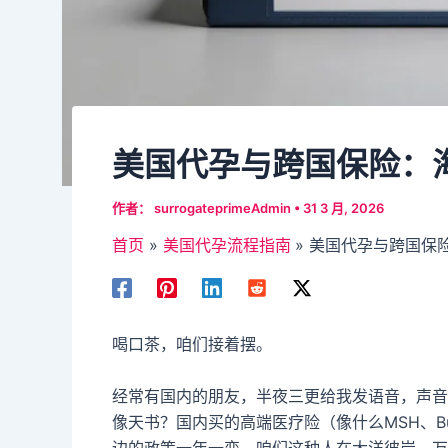
美国代孕与跨国保险：
作者：
surrogateprimeAdmin
•
31 3 月, 2026
首页
美国代孕流程指南
美国代孕与跨国保
喝口茶，咱们接着摆。
经常有国内的朋友，半夜三更给我发语音，声音
像天书？国内买的高端医疗险（像什么MSH、B
边的政策一年一变，咱们这种人在大洋彼岸，万