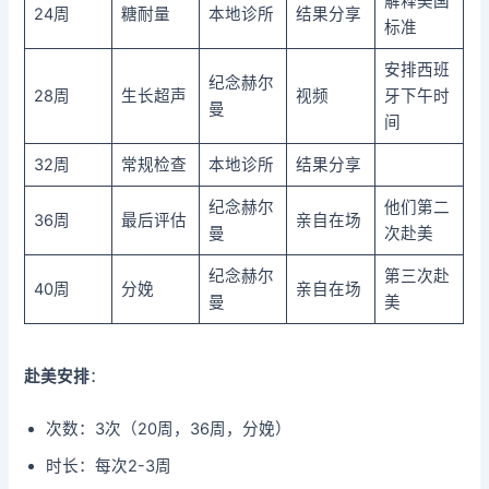
解释美国
24周
糖耐量
本地诊所
结果分享
标准
安排西班
纪念赫尔
28周
生长超声
视频
牙下午时
曼
间
32周
常规检查
本地诊所
结果分享
纪念赫尔
他们第二
36周
最后评估
亲自在场
曼
次赴美
纪念赫尔
第三次赴
40周
分娩
亲自在场
曼
美
赴美安排
：
次数：3次（20周，36周，分娩）
时长：每次2-3周