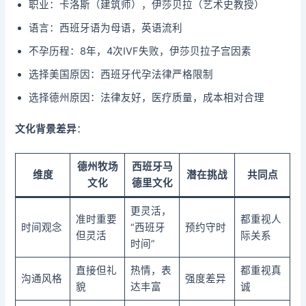
职业：卡洛斯（建筑师），伊莎贝拉（艺术史教授）
语言：西班牙语为母语，英语流利
不孕历程：8年，4次IVF失败，伊莎贝拉子宫因素
选择美国原因：西班牙代孕法律严格限制
选择德州原因：法律友好，医疗质量，成本相对合理
文化背景差异
：
德州牧场
西班牙马
维度
潜在挑战
共同点
文化
德里文化
更灵活，
准时重要
都重视人
时间观念
“西班牙
预约守时
但灵活
际关系
时间”
直接但礼
热情，表
都重视真
沟通风格
强度差异
貌
达丰富
诚