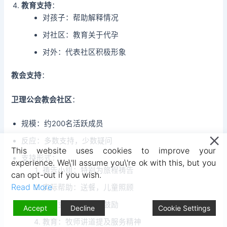
教育支持
：
对孩子：帮助解释情况
对社区：教育关于代孕
对外：代表社区积极形象
教会支持
：
卫理公会教会社区
：
规模：约200名活跃成员
反应：多数支持，少数疑问
This website uses cookies to improve your
支持形式：
experience. We\'ll assume you\'re ok with this, but you
祷告小组：特别为旅程祷告
can opt-out if you wish.
Read More
实际帮助：送餐，儿童照顾
情感支持：倾听，鼓励
Accept
Decline
Cookie Settings
教育：牧师讲道提及服务精神