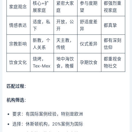
核心+扩
紧密大家
参与度期
都强烈重
家庭观念
展家庭
庭
望
视家庭
适度，私
开放，公
舒适度差
情感表达
都真挚
下
开
异
新教，个
天主教，
都有深刻
宗教影响
仪式差异
人关系
传统
信仰
烧烤，
地中海饮
都重视食
饮食文化
孕期饮食
Tex-Mex
食，晚餐
物社交
匹配过程
：
机构筛选
：
要求：有国际案例经验，特别是欧洲
选择：休斯顿机构，20%案例为国际