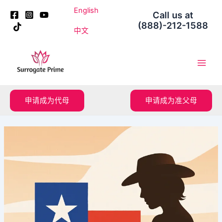
跳
Post
English
Call us at
至
navigation
(888)-212-1588
内
中文
容
Main
Men
申请成为代母
申请成为准父母