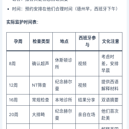
时间：预约安排在他们合理时间（德州早，西班牙下午）
实际监护时间表
：
西班牙参
孕周
检查类型
地点
文化注意
与
考虑时
休斯顿诊
8周
确认超声
视频
差，安排
所
早晨
纪念赫尔
提供西语
12周
NT筛查
视频
曼
解释材料
16周
常规检查
本地诊所
结果分享
双语摘要
纪念赫尔
他们首次
20周
大排畸
亲自在场
曼
赴美