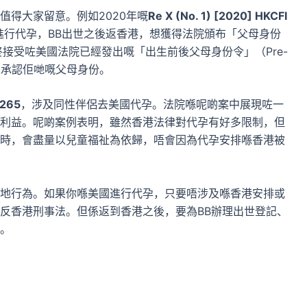
值得大家留意。例如2020年嘅
Re X (No. 1) [2020] HKCFI
進行代孕，BB出世之後返香港，想獲得法院頒布「父母身份
接受咗美國法院已經發出嘅「出生前後父母身份令」（Pre-
ders），並承認佢哋嘅父母身份。
 265
，涉及同性伴侶去美國代孕。法院喺呢啲案中展現咗一
利益。呢啲案例表明，雖然香港法律對代孕有好多限制，但
時，會盡量以兒童福祉為依歸，唔會因為代孕安排喺香港被
地行為。如果你喺美國進行代孕，只要唔涉及喺香港安排或
反香港刑事法。但係返到香港之後，要為BB辦理出世登記、
。