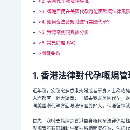
>2. 美國代孕嘅法律環境
>3. 香港居民在美國代孕可能面臨嘅法律風
>4. 如何合法合規咁進行美國代孕？
>5. 實際案例同數據分析
>6. 常見問題 FAQ
>關鍵要點
1. 香港法律對代孕嘅規
近年嚟，愈嚟愈多香港夫婦或者單身人士為咗擁
入面都有一個大疑問：「如果我去美國代孕，返
同美國喺代孕方面嘅法律差異好大，稍唔留神就
首先，我哋要搞清楚香港自身嘅代孕法律係點樣
嚟規管所有同輔助生殖技術相關嘅行為，包括代