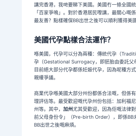
講完香港，我哋要睇下美國。美國冇一條全國統
「百家爭鳴」。對於香港居民嚟講，最關心嘅係
最友善？點樣確保BB出世之後可以順利獲得美
美國代孕點樣合法運作？
喺美國，代孕可以分為兩種：傳統代孕（Traditi
孕（Gestational Surrogacy，即
目前絕大部分代孕都係妊娠代孕，因為呢種方式
親權爭議。
商業代孕喺美國大部分州份都係合法嘅，但係有
理評估等。最受歡迎嘅代孕州份包括：加利福尼
州等。其中，
加州
尤其受歡迎，因為佢嘅法律對
前父母身份令」（Pre-birth Order）
BB出世之後嘅麻煩。