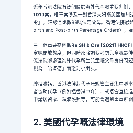
近年香港法院有幾個關於海外代孕嘅重要判例，
1019
案，嗰單案涉及一對香港夫婦喺美國加州
令」，確認佢哋係BB嘅法定父母。香港法院最終
birth and Post-birth Parentage Or
另一個重要案例係
Re SH & Ors [2021] HKCFI
定嘅開放態度，但同時都強調要考慮兒童嘅最佳
係法院喺處理海外代孕所生兒童嘅父母身份問題
視為「唔道德」而懲罰小朋友。
總括嚟講，香港法律對代孕嘅規管主要集中喺本
者協助代孕（例如搵香港中介），就唔會直接違
申請居留權、領取護照等，可能會遇到重重難關
2. 美國代孕嘅法律環境