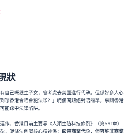
險
管現狀
有自己嘅親生子女，會考慮去美國進行代孕。但係好多人心
到嚟香港會唔會犯法㗎？」呢個問題絕對唔簡單，事關香港
可能踩中法律陷阱。
運作。香港目前主要靠《人類生殖科技條例》（第561章）
孕。呢條法例嘅核心精神係：
嚴禁商業代孕，但容許非商業