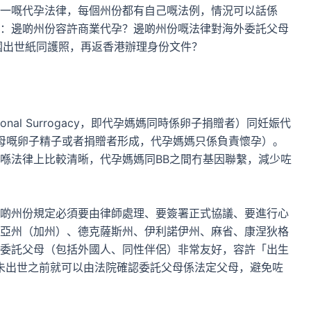
一嘅代孕法律，每個州份都有自己嘅法例，情況可以話係
：邊啲州份容許商業代孕？邊啲州份嘅法律對海外委託父母
國出世紙同護照，再返香港辦理身份文件？
onal Surrogacy，即代孕媽媽同時係卵子捐贈者）同妊娠代
胚胎由委託父母嘅卵子精子或者捐贈者形成，代孕媽媽只係負責懷孕）。
喺法律上比較清晰，代孕媽媽同BB之間冇基因聯繫，減少咗
啲州份規定必須要由律師處理、要簽署正式協議、要進行心
亞州（加州）、德克薩斯州、伊利諾伊州、麻省、康涅狄格
委託父母（包括外國人、同性伴侶）非常友好，容許「出生
，即係BB未出世之前就可以由法院確認委託父母係法定父母，避免咗