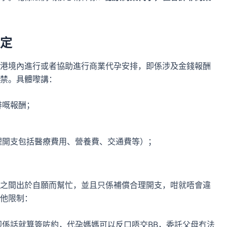
定
港境內進行或者協助進行商業代孕安排，即係涉及金錢報酬
禁。具體嚟講：
排嘅報酬；
理開支包括醫療費用、營養費、交通費等）；
之間出於自願而幫忙，並且只係補償合理開支，咁就唔會違
他限制：
即係話就算簽咗約，代孕媽媽可以反口唔交BB，委託父母冇法