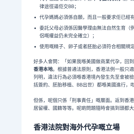
律途徑逼佢交BB；
代孕媽媽必須係自願，而且一般要求佢已經
委託父母必須係因醫學理由無法自然生育（
侶嘅權益仍未完全確立）；
使用嘅精子、卵子或者胚胎必須符合相關規
好多人會問：「如果我喺美國做商業代孕，回到
香港本地
。根據普通法原則，香港法例一般只適
列明，違法行為必須喺香港境內發生先至會被檢
括簽約、胚胎移植、BB出世）都喺美國進行，
但係，呢個只係「刑事責任」嘅層面。返到香港
居留權、國籍等等。呢啲問題隨時會搞到頭都大
香港法院對海外代孕嘅立場