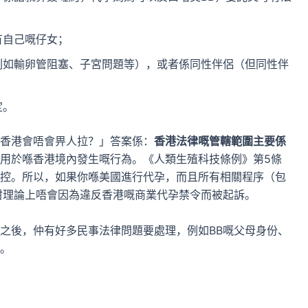
有自己嘅仔女；
例如輸卵管阻塞、子宮問題等），或者係同性伴侶（但同性伴
定。
香港會唔會畀人拉？」答案係：
香港法律嘅管轄範圍主要係
用於喺香港境內發生嘅行為。《人類生殖科技條例》第5條
控。所以，如果你喺美國進行代孕，而且所有相關程序（包
咁理論上唔會因為違反香港嘅商業代孕禁令而被起訴。
之後，仲有好多民事法律問題要處理，例如BB嘅父母身份、
。