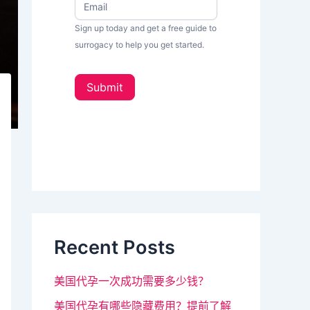
w
果
s
Sign up today and get a free guide to
你
L
surrogacy to help you get started.
e
是
t
人
t
Submit
e
类
r
_
，
s
该
i
d
字
e
段
b
a
请
r
留
Recent Posts
空
。
美国代孕一次成功需要多少钱？
美国代孕有哪些隐藏费用？提前了解