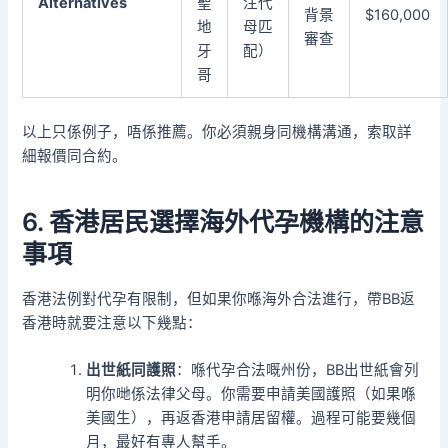
Alternatives
聖
注代
背景
$160,000
地
母匹
審查
牙
配）
哥
以上只係例子，唔係推薦。你必須親身同機構溝通，索取詳
細報價同合約。
6. 香港居民選擇海外代孕機構的注意
事項
香港法例對代孕有限制，但如果你喺海外合法進行，帶BB返
香港時就要注意以下幾點：
出世紙同護照
：喺代孕合法嘅州份，BB出世紙會列
明你哋係法律父母。你需要申請美國護照（如果喺
美國生），再返香港申請居留權。過程可能要幾個
月，最好有專人幫手。