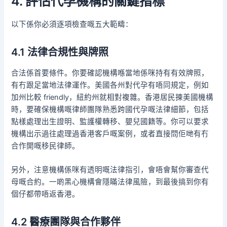
4. 評估代孕機構的關鍵指標
以下係你必須逐項檢查嘅五大範疇：
4.1 法律合規性與牌照
合法係首要條件。你要確認機構喺當地係咪持有有效牌照，
有冇跟足當地法律運作。美國各州對代孕有唔同規定，例如
加州比較 friendly，紐約州就相對複雜。香港居民揀美國機構
時，要確保機構嘅律師團隊熟悉跨國代孕嘅法律細節，包括
點樣處理出生證明、監護權轉移、嬰兒國籍等。你可以要求
機構出示過往處理過香港客戶嘅案例，或者直接問佢哋有冇
合作開嘅移民律師。
另外，注意機構係咪有透明嘅法律指引，會唔會幫你審查代
母嘅合約。一啲黑心機構會隱瞞法律風險，到最後搞到你有
個仔都帶唔返香港。
4.2 醫療團隊與合作夥伴