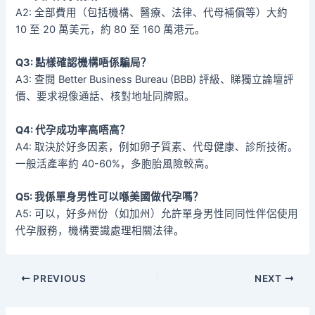
A2: 全部費用（包括機構、醫療、法律、代母補償等）大約
10 至 20 萬美元，約 80 至 160 萬港元。
Q3: 點樣確認機構唔係騙局？
A3: 查閱 Better Business Bureau (BBB) 評級、睇獨立論壇評
價、要求視像通話、核對地址同牌照。
Q4: 代孕成功率高唔高？
A4: 取決於好多因素，例如卵子質素、代母健康、診所技術。
一般活產率約 40-60%，多胞胎風險較高。
Q5: 我係單身男性可以喺美國做代孕嗎？
A5: 可以，好多州份（如加州）允許單身男性同同性伴侶使用
代孕服務，機構要識處理相關法律。
PREVIOUS
NEXT