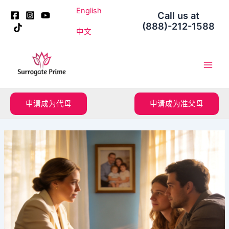
跳
Post
English
Call us at
至
navigation
(888)-212-1588
内
中文
容
Main
Men
申请成为代母
申请成为准父母