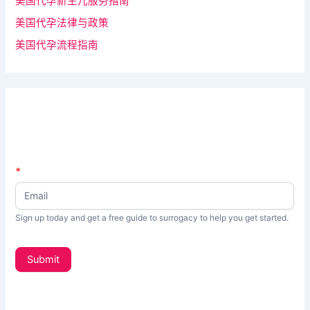
美国代孕新生儿服务指南
美国代孕法律与政策
美国代孕流程指南
N
*
如
e
果
w
s
你
Sign up today and get a free guide to surrogacy to help you get started.
L
是
e
t
人
Submit
t
类
e
，
r
_