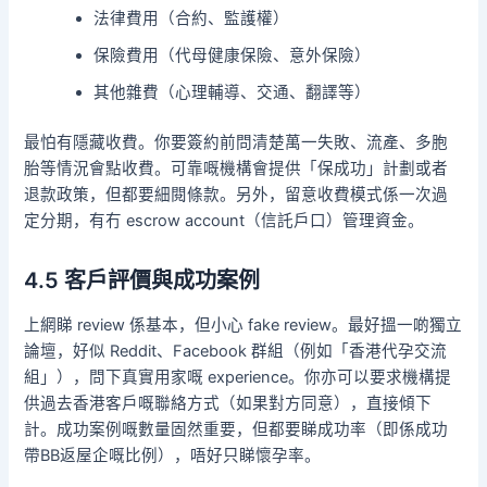
法律費用（合約、監護權）
保險費用（代母健康保險、意外保險）
其他雜費（心理輔導、交通、翻譯等）
最怕有隱藏收費。你要簽約前問清楚萬一失敗、流產、多胞
胎等情況會點收費。可靠嘅機構會提供「保成功」計劃或者
退款政策，但都要細閱條款。另外，留意收費模式係一次過
定分期，有冇 escrow account（信託戶口）管理資金。
4.5 客戶評價與成功案例
上網睇 review 係基本，但小心 fake review。最好搵一啲獨立
論壇，好似 Reddit、Facebook 群組（例如「香港代孕交流
組」），問下真實用家嘅 experience。你亦可以要求機構提
供過去香港客戶嘅聯絡方式（如果對方同意），直接傾下
計。成功案例嘅數量固然重要，但都要睇成功率（即係成功
帶BB返屋企嘅比例），唔好只睇懷孕率。