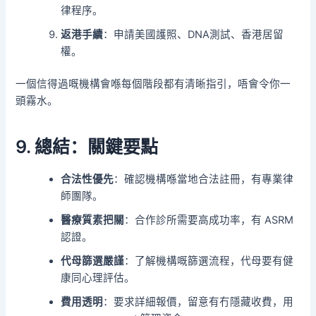
律程序。
返港手續
：申請美國護照、DNA測試、香港居留
權。
一個信得過嘅機構會喺每個階段都有清晰指引，唔會令你一
頭霧水。
9. 總結：關鍵要點
合法性優先
：確認機構喺當地合法註冊，有專業律
師團隊。
醫療質素把關
：合作診所需要高成功率，有 ASRM
認證。
代母篩選嚴謹
：了解機構嘅篩選流程，代母要有健
康同心理評估。
費用透明
：要求詳細報價，留意有冇隱藏收費，用