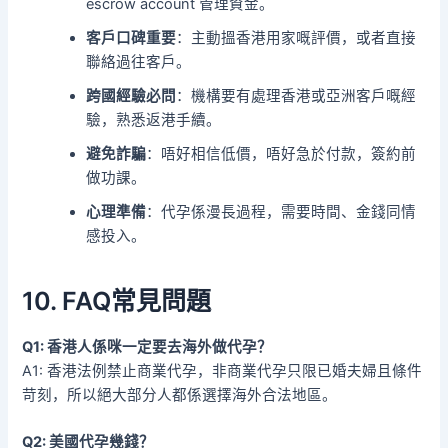
escrow account 管理資金。
客戶口碑重要
：主動搵香港用家嘅評價，或者直接
聯絡過往客戶。
跨國經驗必問
：機構要有處理香港或亞洲客戶嘅經
驗，熟悉返港手續。
避免詐騙
：唔好相信低價，唔好急於付款，簽約前
做功課。
心理準備
：代孕係漫長過程，需要時間、金錢同情
感投入。
10. FAQ常見問題
Q1: 香港人係咪一定要去海外做代孕？
A1: 香港法例禁止商業代孕，非商業代孕只限已婚夫婦且條件
苛刻，所以絕大部分人都係選擇海外合法地區。
Q2: 美國代孕幾錢？