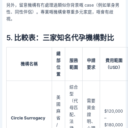
另外，留意機構有冇處理過類似你背景嘅 case（例如單身男
性、同性伴侶）。專業嘅機構會尊重多元家庭，唔會有歧
視。
5. 比較表：三家知名代孕機構對比
總
部
服務
申請
費用範圍
機構名稱
位
範圍
要求
（USD）
置
綜合
型
美
（代
需要
國
母匹
資金
麻
$120,000
配、
證
Circle Surrogacy
省
–
法
明、
/
$180,000