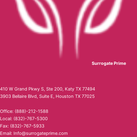
Surrogate Prime
410 W Grand Pkwy S, Ste 200, Katy TX 77494
3903 Bellaire Blvd, Suite E, Houston TX 77025
Office: (888)-212-1588
Local: (832)-767-5300
Fax: (832)-767-5933
Email:
Info@surrogateprime.com