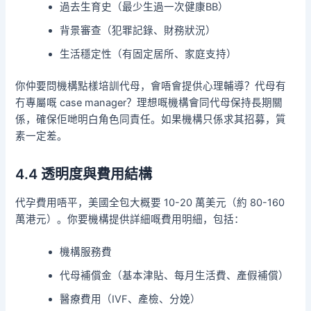
過去生育史（最少生過一次健康BB）
背景審查（犯罪記錄、財務狀況）
生活穩定性（有固定居所、家庭支持）
你仲要問機構點樣培訓代母，會唔會提供心理輔導？代母有
冇專屬嘅 case manager？理想嘅機構會同代母保持長期關
係，確保佢哋明白角色同責任。如果機構只係求其招募，質
素一定差。
4.4 透明度與費用結構
代孕費用唔平，美國全包大概要 10-20 萬美元（約 80-160
萬港元）。你要機構提供詳細嘅費用明細，包括：
機構服務費
代母補償金（基本津貼、每月生活費、產假補償）
醫療費用（IVF、產檢、分娩）