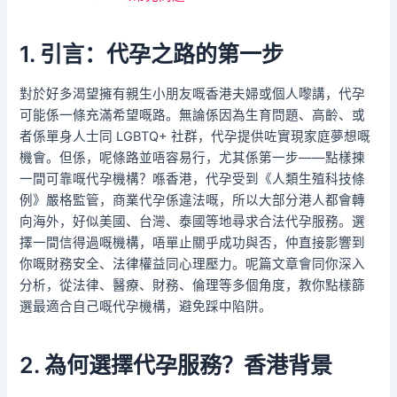
1. 引言：代孕之路的第一步
對於好多渴望擁有親生小朋友嘅香港夫婦或個人嚟講，代孕
可能係一條充滿希望嘅路。無論係因為生育問題、高齡、或
者係單身人士同 LGBTQ+ 社群，代孕提供咗實現家庭夢想嘅
機會。但係，呢條路並唔容易行，尤其係第一步——點樣揀
一間可靠嘅代孕機構？喺香港，代孕受到《人類生殖科技條
例》嚴格監管，商業代孕係違法嘅，所以大部分港人都會轉
向海外，好似美國、台灣、泰國等地尋求合法代孕服務。選
擇一間信得過嘅機構，唔單止關乎成功與否，仲直接影響到
你嘅財務安全、法律權益同心理壓力。呢篇文章會同你深入
分析，從法律、醫療、財務、倫理等多個角度，教你點樣篩
選最適合自己嘅代孕機構，避免踩中陷阱。
2. 為何選擇代孕服務？香港背景