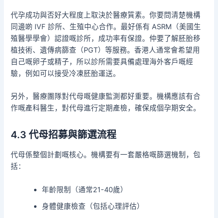
代孕成功與否好大程度上取決於醫療質素。你要問清楚機構
同邊啲 IVF 診所、生殖中心合作。最好係有 ASRM（美國生
殖醫學學會）認證嘅診所，成功率有保證。仲要了解胚胎移
植技術、遺傳病篩查（PGT）等服務。香港人通常會希望用
自己嘅卵子或精子，所以診所需要具備處理海外客戶嘅經
驗，例如可以接受冷凍胚胎運送。
另外，醫療團隊對代母嘅健康監測都好重要。機構應該有合
作嘅產科醫生，對代母進行定期產檢，確保成個孕期安全。
4.3 代母招募與篩選流程
代母係整個計劃嘅核心。機構要有一套嚴格嘅篩選機制，包
括：
年齡限制（通常21-40歲）
身體健康檢查（包括心理評估）