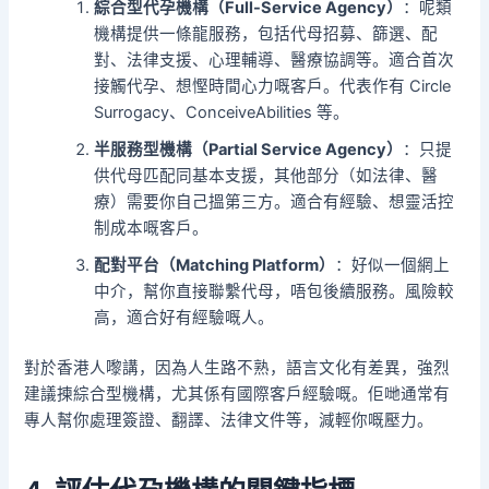
綜合型代孕機構（Full-Service Agency）
：呢類
機構提供一條龍服務，包括代母招募、篩選、配
對、法律支援、心理輔導、醫療協調等。適合首次
接觸代孕、想慳時間心力嘅客戶。代表作有 Circle
Surrogacy、ConceiveAbilities 等。
半服務型機構（Partial Service Agency）
：只提
供代母匹配同基本支援，其他部分（如法律、醫
療）需要你自己搵第三方。適合有經驗、想靈活控
制成本嘅客戶。
配對平台（Matching Platform）
：好似一個網上
中介，幫你直接聯繫代母，唔包後續服務。風險較
高，適合好有經驗嘅人。
對於香港人嚟講，因為人生路不熟，語言文化有差異，強烈
建議揀綜合型機構，尤其係有國際客戶經驗嘅。佢哋通常有
專人幫你處理簽證、翻譯、法律文件等，減輕你嘅壓力。