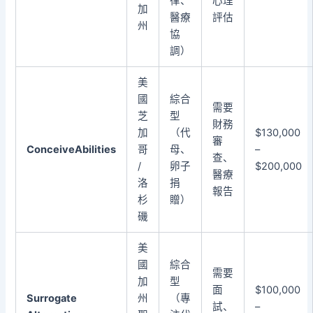
律、
心理
加
醫療
評估
州
協
調）
美
國
綜合
需要
芝
型
財務
加
（代
$130,000
審
ConceiveAbilities
哥
母、
–
查、
/
卵子
$200,000
醫療
洛
捐
報告
杉
贈）
磯
美
國
綜合
需要
加
型
面
$100,000
Surrogate
州
（專
試、
–