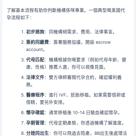
了解基本流程有助你判斷機構係咪專業。一個典型嘅美國代
孕流程如下：
初步諮詢
：同機構傾需求、費用、法律事宜。
簽約同繳費
：簽署服務協議，開設 escrow
account。
代母匹配
：機構根據你嘅要求（例如代母年齡、健
康、性格）推薦人選，你可以視像見面。
法律文件
：雙方律師審閱代孕合約，確認權利義
務。
醫療程序
：進行 IVF、胚胎移植。如果需要借卵或
借精，要另外安排。
懷孕確認
：通常移植後 10-14 日驗血確認懷孕。
孕期管理
：代母定期產檢，你透過機構了解進度。
分娩同出生
：你可以飛過去陪產，BB出生後處理法