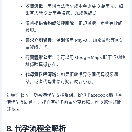
收費過低
：美國合法代孕成本至少要 8 萬美元，如
果有人話 5 萬美金搞掂，九成係騙局。
唔肯提供合約或法律團隊
：正規機構一定會有律師
參與。
要求立刻過數
：特別係用 PayPal、加密貨幣等無法
追蹤嘅方式。
冇實體辦公室
：你可以用 Google Maps 睇下佢哋地
址係咪真係存在。
代母資料唔清晰
：如果佢哋唔畀你同代母視像通
話，或者代母背景可疑，就要小心。
建議你 join 一啲香港代孕支援群組，好似 Facebook 嘅「香
港代孕互助會」，裡面有好多前輩分享經驗，可以幫你避開
好多坑。
8. 代孕流程全解析