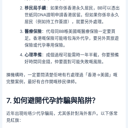
移民局手續
：如果你係香港永久居民，BB可以憑出
世紙同DNA證明申請香港居留。但如果你係非永久
居民（例如持工作簽證），就要另外處理。
醫療保險
：代母同BB喺美國嘅醫療保險一定要買
足。香港嘅保險可能唔包海外代孕，要另外買旅遊
保險或代孕專用保險。
心理準備
：成個過程可能需時一年半載，你要預備
好時間同金錢，仲要面對可能失敗嘅風險。
揀機構時，一定要問清楚佢哋有冇處理過「香港→美國」嘅
完整案例，最好有合作開嘅移民律師。
7. 如何避開代孕詐騙與陷阱？
近年出現咗唔少代孕騙局，尤其係針對海外客戶。以下係常
見紅旗：