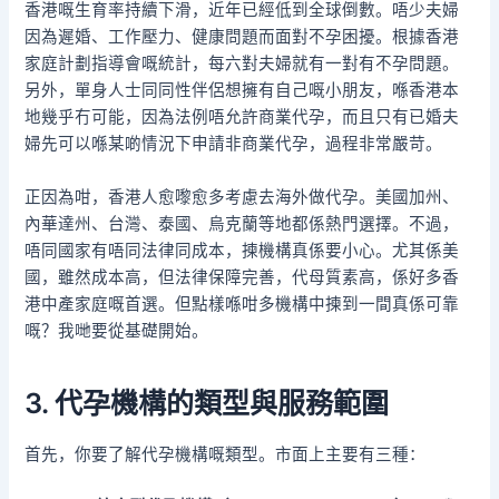
香港嘅生育率持續下滑，近年已經低到全球倒數。唔少夫婦
因為遲婚、工作壓力、健康問題而面對不孕困擾。根據香港
家庭計劃指導會嘅統計，每六對夫婦就有一對有不孕問題。
另外，單身人士同同性伴侶想擁有自己嘅小朋友，喺香港本
地幾乎冇可能，因為法例唔允許商業代孕，而且只有已婚夫
婦先可以喺某啲情況下申請非商業代孕，過程非常嚴苛。
正因為咁，香港人愈嚟愈多考慮去海外做代孕。美國加州、
內華達州、台灣、泰國、烏克蘭等地都係熱門選擇。不過，
唔同國家有唔同法律同成本，揀機構真係要小心。尤其係美
國，雖然成本高，但法律保障完善，代母質素高，係好多香
港中產家庭嘅首選。但點樣喺咁多機構中揀到一間真係可靠
嘅？我哋要從基礎開始。
3. 代孕機構的類型與服務範圍
首先，你要了解代孕機構嘅類型。市面上主要有三種：