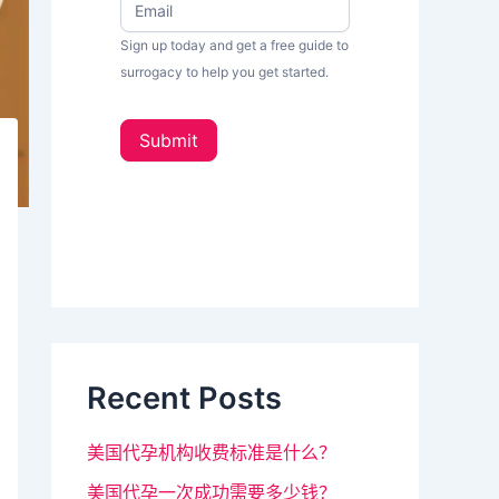
w
果
s
Sign up today and get a free guide to
你
L
surrogacy to help you get started.
e
是
t
人
t
Submit
e
类
r
_
，
s
该
i
d
字
e
段
b
a
请
r
留
Recent Posts
空
。
美国代孕机构收费标准是什么？
美国代孕一次成功需要多少钱？