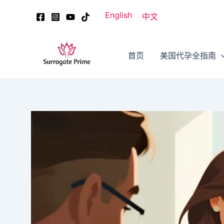
跳
Post
English
中文
至
navigation
内
容
首页
美国代孕全指南