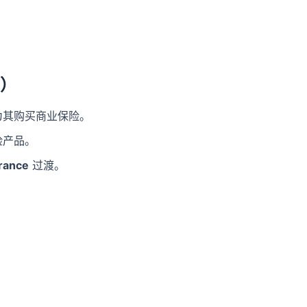
）
为其购买商业保险。
险产品。
rance
过渡。