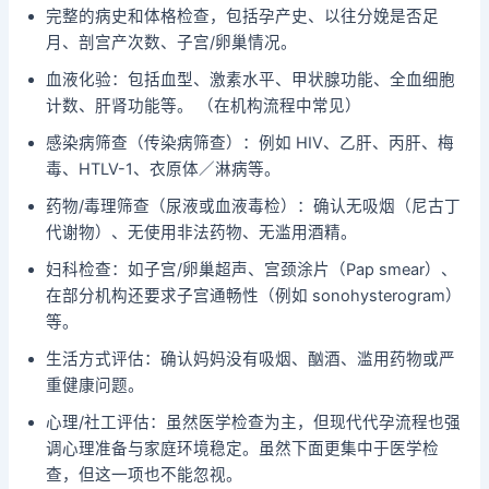
完整的病史和体格检查，包括孕产史、以往分娩是否足
月、剖宫产次数、子宫/卵巢情况。
血液化验：包括血型、激素水平、甲状腺功能、全血细胞
计数、肝肾功能等。 （在机构流程中常见）
感染病筛查（传染病筛查）：例如 HIV、乙肝、丙肝、梅
毒、HTLV-1、衣原体／淋病等。
药物/毒理筛查（尿液或血液毒检）：确认无吸烟（尼古丁
代谢物）、无使用非法药物、无滥用酒精。
妇科检查：如子宫/卵巢超声、宫颈涂片（Pap smear）、
在部分机构还要求子宫通畅性（例如 sonohysterogram）
等。
生活方式评估：确认妈妈没有吸烟、酗酒、滥用药物或严
重健康问题。
心理/社工评估：虽然医学检查为主，但现代代孕流程也强
调心理准备与家庭环境稳定。虽然下面更集中于医学检
查，但这一项也不能忽视。