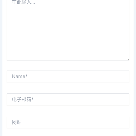
此
输
入...
Name*
电
子
邮
箱
网
*
站