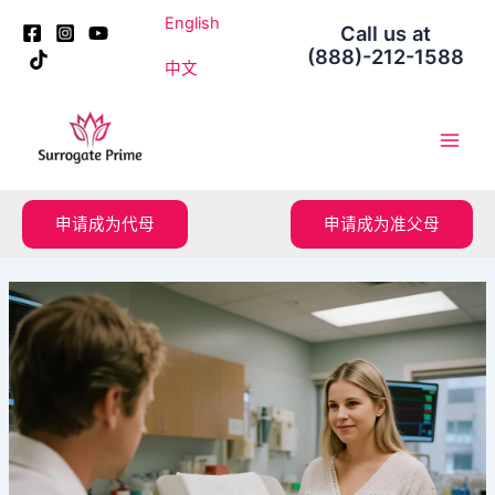
跳
Post
English
Call us at
至
navigation
(888)-212-1588
内
中文
容
Main
Men
申请成为代母
申请成为准父母