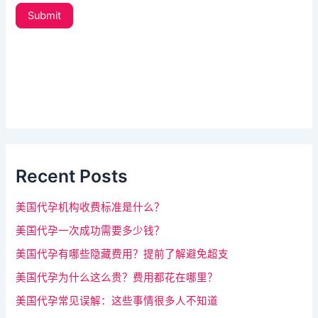
t
人
Submit
t
类
e
，
r
_
该
s
字
i
d
段
e
请
b
a
留
r
Recent Posts
空
。
美国代孕机构收费标准是什么？
美国代孕一次成功需要多少钱？
美国代孕有哪些隐藏费用？提前了解避免超支
美国代孕为什么这么贵？费用都花在哪里？
美国代孕常见误解：这些事情很多人不知道