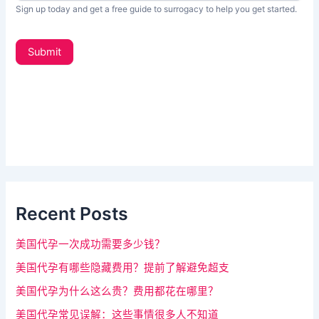
s
你
Sign up today and get a free guide to surrogacy to help you get started.
L
是
e
t
人
Submit
t
类
e
，
r
_
该
s
字
i
d
段
e
请
b
a
留
r
Recent Posts
空
。
美国代孕一次成功需要多少钱？
美国代孕有哪些隐藏费用？提前了解避免超支
美国代孕为什么这么贵？费用都花在哪里？
美国代孕常见误解：这些事情很多人不知道