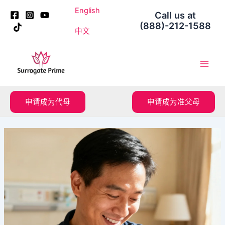
跳
Post
English
Call us at
至
navigation
(888)-212-1588
内
中文
容
Main
Men
申请成为代母
申请成为准父母