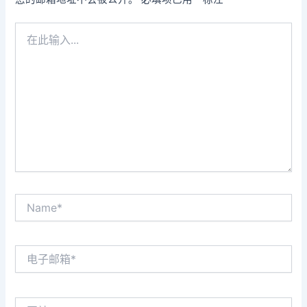
在
此
输
入...
Name*
电
子
邮
箱
网
*