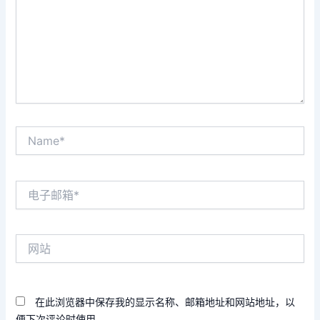
Name*
电
子
邮
箱
网
*
站
在此浏览器中保存我的显示名称、邮箱地址和网站地址，以
便下次评论时使用。