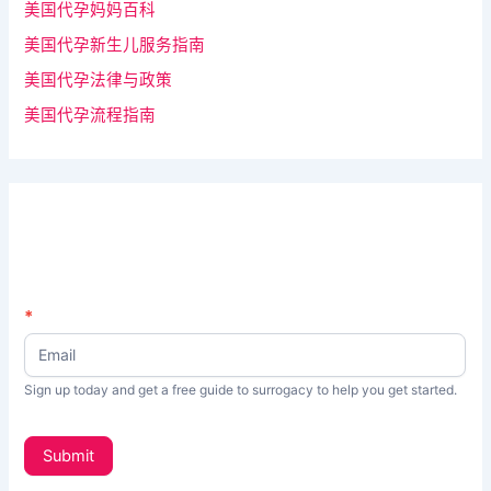
美国代孕妈妈百科
美国代孕新生儿服务指南
美国代孕法律与政策
美国代孕流程指南
N
*
如
e
果
w
s
你
Sign up today and get a free guide to surrogacy to help you get started.
L
是
e
t
人
Submit
t
类
e