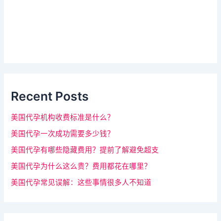
，
r
_
该
s
字
i
d
段
e
请
b
a
留
r
Recent Posts
空
。
美国代孕机构收费标准是什么？
美国代孕一次成功需要多少钱？
美国代孕有哪些隐藏费用？提前了解避免超支
美国代孕为什么这么贵？费用都花在哪里？
美国代孕常见误解：这些事情很多人不知道