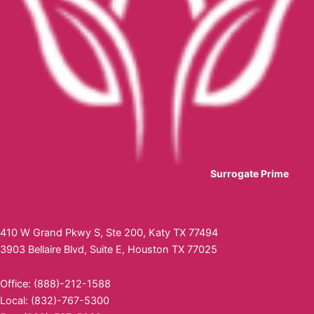
Surrogate Prime
410 W Grand Pkwy S, Ste 200, Katy TX 77494
3903 Bellaire Blvd, Suite E, Houston TX 77025
Office: (888)-212-1588
Local: (832)-767-5300