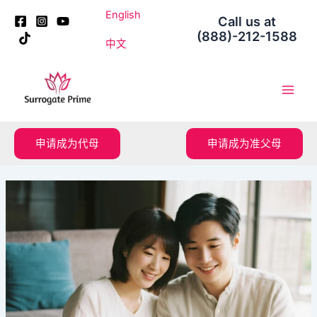
跳
Post
English
Call us at
至
navigation
(888)-212-1588
内
中文
容
Main
Men
申请成为代母
申请成为准父母